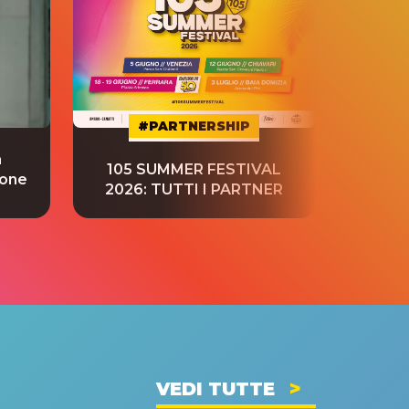
#PARTNERSHIP
a
“S
105 SUMMER FESTIVAL
ione
tradu
2026: TUTTI I PARTNER
VEDI TUTTE