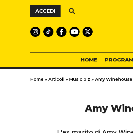
Vai al contenuto
ACCEDI
HOME
PROGRAM
Home
»
Articoli
»
Music biz
»
Amy Winehouse, Fi
Amy Wineh
L'ex marito di Amy Wine