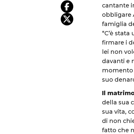
cantante i
obbligare 
famiglia d
“C’è stata 
firmare i 
lei non vo
davanti e 
momento er
suo denaro
Il matrim
della sua c
sua vita, 
di non chi
fatto che 