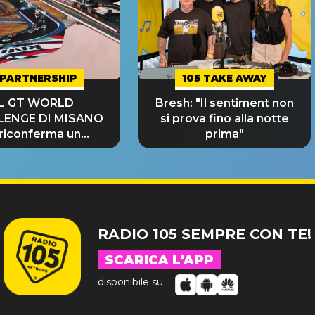
PARTNERSHIP
105 TAKE AWAY
IL GT WORLD
Bresh: "Il sentiment non
LENGE DI MISANO
si prova fino alla notte
 riconferma un
prima"
NDE SUCCESSO!
RADIO 105 SEMPRE CON TE!
SCARICA L'APP
disponibile su