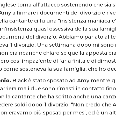
nglese torna all’attacco sostenendo che sia s
Amy a firmare i documenti del divorzio e riv
ella cantante ci fu una “insistenza maniacale
un’insistenza quasi ossessiva della sua famigl
documenti del divorzio. Abbiamo parlato al te
leva il divorzio. Una settimana dopo mi sono 
non era neanche chiaro se quella apposta era 
o così impaziente di farla finita e di dimost
 come sosteneva la sua famiglia, che ho deci
onio.
Black è stato sposato ad Amy mentre que
arriera ma i due sono rimasti in contatto fino 
con la cantante che ha scritto anche una canz
edere soldi dopo il divorzio: “Non credo che A
non eravamo più sposati per mesi, ed è un altr