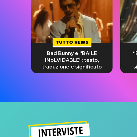
TUTTO NEWS
Bad Bunny e “BAILE
“
INoLVIDABLE”: testo,
traduzione e significato
s
INTERVISTE