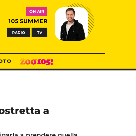
ON AIR
105 SUMMER
RADIO
TV
OTO
ostretta a
igarla a prendere quella