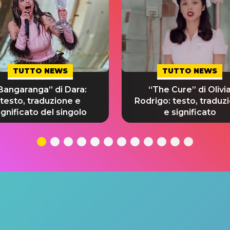
TUTTO NEWS
TUTTO NEWS
Bangaranga” di Dara:
“The Cure” di Olivi
testo, traduzione e
Rodrigo: testo, traduz
ignificato del singolo
e significato