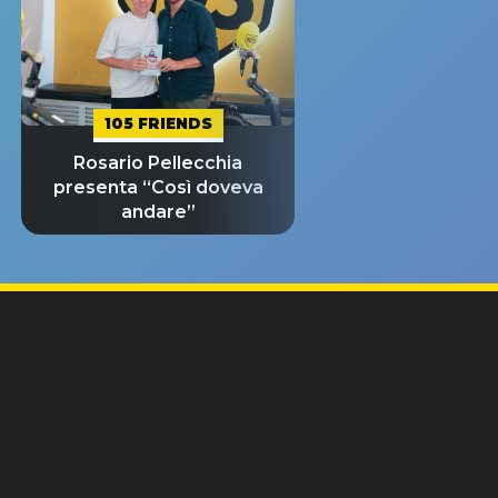
105 FRIENDS
Rosario Pellecchia
presenta “Così doveva
andare”