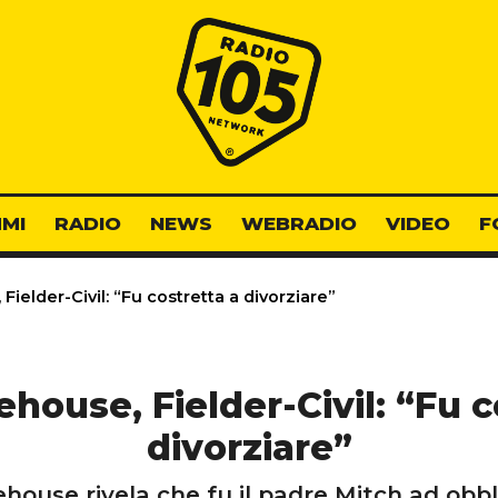
Radio 105
MI
RADIO
NEWS
WEBRADIO
VIDEO
F
elder-Civil: “Fu costretta a divorziare”
ouse, Fielder-Civil: “Fu c
divorziare”
house rivela che fu il padre Mitch ad obbl