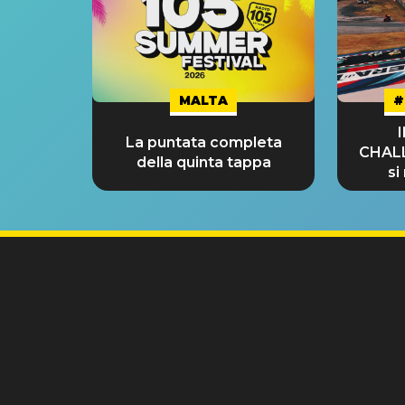
MALTA
#
La puntata completa
CHAL
della quinta tappa
si
GRA