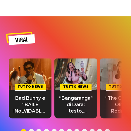
VIRAL
TUTTO NEWS
TUTTO NEWS
TUTTO NE
Bad Bunny e
“Bangaranga”
“The Cure”
“BAILE
di Dara:
Olivia
INoLVIDABLE”:
testo,
Rodrigo
testo,
traduzione e
testo,
traduzione e
significato
traduzion
significato
del singolo
significa