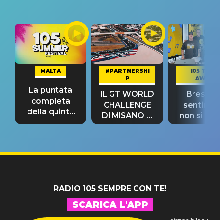
MALTA
#PARTNERSHI
105 TAKE
P
AWAY
La puntata
IL GT WORLD
Bresh: "I
completa
CHALLENGE
sentime
della quinta
DI MISANO si
non si pr
tappa
riconferma
fino alla n
un GRANDE
prima"
SUCCESSO!
RADIO 105 SEMPRE CON TE!
SCARICA L'APP
disponibile su