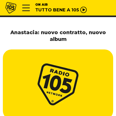
Vai al contenuto
Radio 105
ON AIR
TUTTO BENE A 105
Anastacia: nuovo contratto, nuovo
album