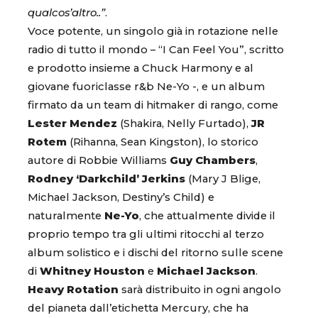
qualcos’altro..”
.
Voce potente, un singolo già in rotazione nelle
radio di tutto il mondo – “I Can Feel You”, scritto
e prodotto insieme a Chuck Harmony e al
giovane fuoriclasse r&b Ne-Yo -, e un album
firmato da un team di hitmaker di rango, come
Lester Mendez
(Shakira, Nelly Furtado),
JR
Rotem
(Rihanna, Sean Kingston), lo storico
autore di Robbie Williams
Guy Chambers
,
Rodney ‘Darkchild’ Jerkins
(Mary J Blige,
Michael Jackson, Destiny’s Child) e
naturalmente
Ne-Yo
, che attualmente divide il
proprio tempo tra gli ultimi ritocchi al terzo
album solistico e i dischi del ritorno sulle scene
di
Whitney Houston
e
Michael Jackson
.
Heavy Rotation
sarà distribuito in ogni angolo
del pianeta dall’etichetta Mercury, che ha