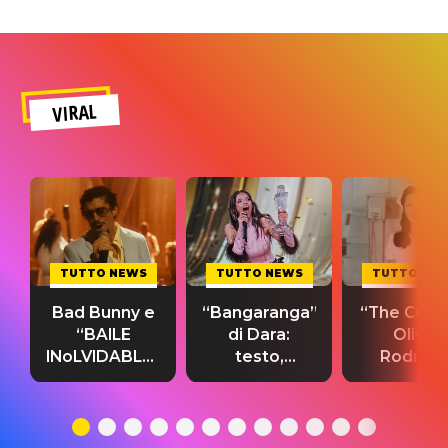
VIRAL
TUTTO NEWS
TUTTO NEWS
TUTTO NE
Bad Bunny e
“Bangaranga”
“The Cure”
“BAILE
di Dara:
Olivia
INoLVIDABLE”:
testo,
Rodrigo
testo,
traduzione e
testo,
traduzione e
significato
traduzion
significato
del singolo
significa