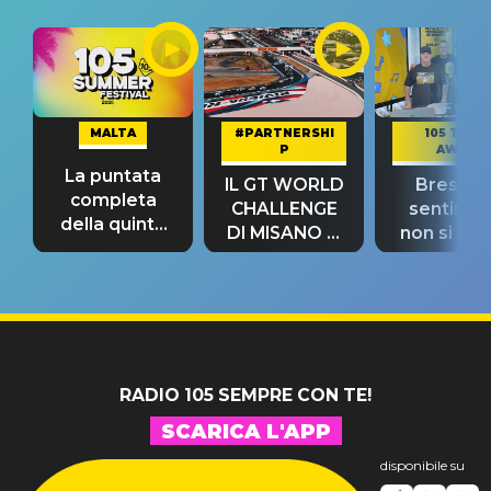
MALTA
#PARTNERSHI
105 TAKE
P
AWAY
La puntata
IL GT WORLD
Bresh: "I
completa
CHALLENGE
sentime
della quinta
DI MISANO si
non si pr
tappa
riconferma
fino alla n
un GRANDE
prima"
SUCCESSO!
RADIO 105 SEMPRE CON TE!
SCARICA L'APP
disponibile su