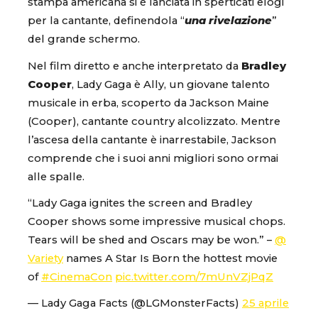
stampa americana si è lanciata in sperticati elogi
per la cantante, definendola “
una rivelazione
”
del grande schermo.
Nel film diretto e anche interpretato da
Bradley
Cooper
, Lady Gaga è Ally, un giovane talento
musicale in erba, scoperto da Jackson Maine
(Cooper), cantante country alcolizzato. Mentre
l’ascesa della cantante è inarrestabile, Jackson
comprende che i suoi anni migliori sono ormai
alle spalle.
“Lady Gaga ignites the screen and Bradley
Cooper shows some impressive musical chops.
Tears will be shed and Oscars may be won.” –
@
Variety
names A Star Is Born the hottest movie
of
#CinemaCon
pic.twitter.com/7mUnVZjPqZ
— Lady Gaga Facts (@LGMonsterFacts)
25 aprile