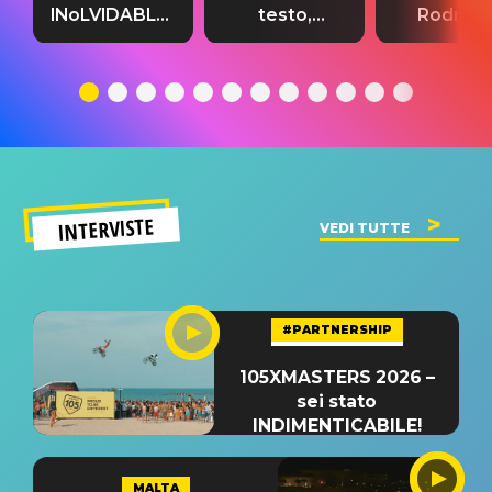
INoLVIDABLE”:
testo,
Rodrigo
testo,
traduzione e
testo,
traduzione e
significato
traduzion
significato
del singolo
significa
INTERVISTE
VEDI TUTTE
#PARTNERSHIP
105XMASTERS 2026 –
sei stato
INDIMENTICABILE!
MALTA