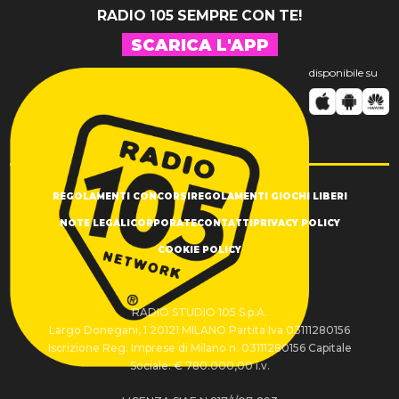
RADIO 105 SEMPRE CON TE!
SCARICA L'APP
disponibile su
REGOLAMENTI CONCORSI
REGOLAMENTI GIOCHI LIBERI
NOTE LEGALI
CORPORATE
CONTATTI
PRIVACY POLICY
COOKIE POLICY
RADIO STUDIO 105 S.p.A.
Largo Donegani, 1 20121 MILANO Partita Iva 03111280156
Iscrizione Reg. Imprese di Milano n. 03111280156 Capitale
Sociale: € 780.000,00 i.v.