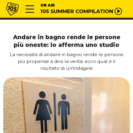
Vai al contenuto
Radio 105
ON AIR
105 SUMMER COMPILATION
Andare in bagno rende le persone
più oneste: lo afferma uno studio
La necessità di andare in bagno rende le persone
più propense a dire la verità: ecco qual è il
risultato di un’indagine