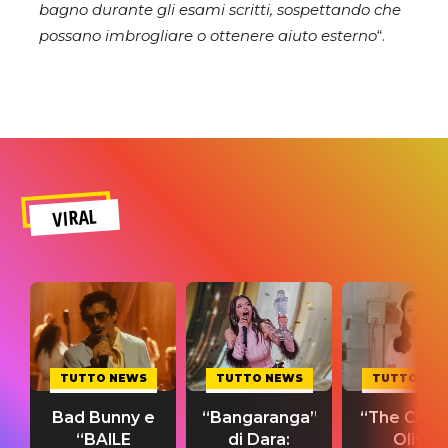
bagno durante gli esami scritti, sospettando che
possano imbrogliare o ottenere aiuto esterno
“.
VIRAL
TUTTO NEWS
TUTTO NEWS
TUTTO NE
Bad Bunny e
“Bangaranga”
“The Cure”
“BAILE
di Dara:
Olivia