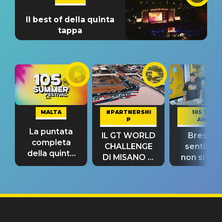
Il best of della quinta
tappa
MALTA
#PARTNERSHI
105 TAKE
P
AWAY
La puntata
IL GT WORLD
Bresh: "I
completa
CHALLENGE
sentime
della quinta
DI MISANO si
non si pr
tappa
riconferma
fino alla n
un GRANDE
prima"
SUCCESSO!