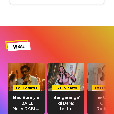
VIRAL
TUTTO NEWS
TUTTO NEWS
TUTTO NE
Bad Bunny e
“Bangaranga”
“The Cure”
“BAILE
di Dara:
Olivia
INoLVIDABLE”:
testo,
Rodrigo