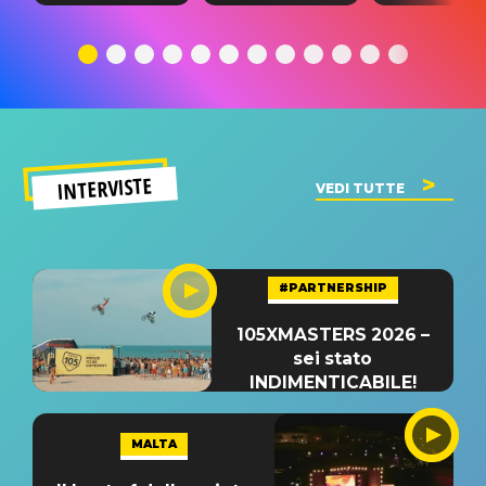
testo,
traduzione e
testo,
traduzione e
significato
traduzion
significato
del singolo
significa
INTERVISTE
VEDI TUTTE
#PARTNERSHIP
105XMASTERS 2026 –
sei stato
INDIMENTICABILE!
MALTA