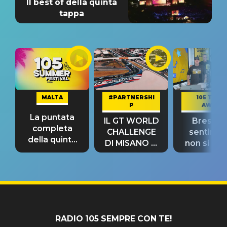
Il best of della quinta
tappa
MALTA
#PARTNERSHI
105 TAKE
P
AWAY
La puntata
IL GT WORLD
Bresh: "I
completa
CHALLENGE
sentime
della quinta
DI MISANO si
non si pr
tappa
riconferma
fino alla n
un GRANDE
prima"
SUCCESSO!
RADIO 105 SEMPRE CON TE!