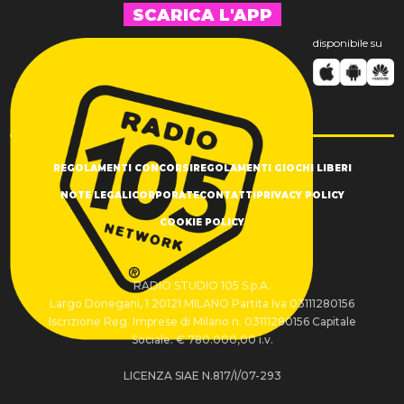
SCARICA L'APP
disponibile su
REGOLAMENTI CONCORSI
REGOLAMENTI GIOCHI LIBERI
NOTE LEGALI
CORPORATE
CONTATTI
PRIVACY POLICY
COOKIE POLICY
RADIO STUDIO 105 S.p.A.
Largo Donegani, 1 20121 MILANO Partita Iva 03111280156
Iscrizione Reg. Imprese di Milano n. 03111280156 Capitale
Sociale: € 780.000,00 i.v.
LICENZA SIAE N.817/I/07-293