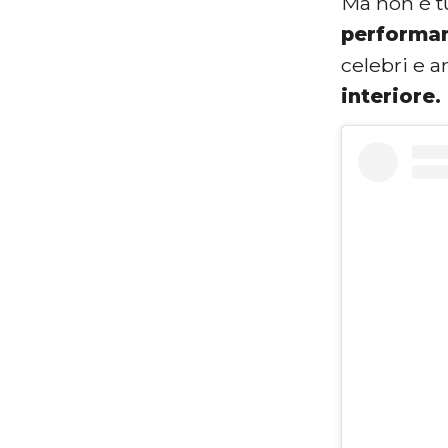
Ma non è tu
performa
celebri e a
interiore.