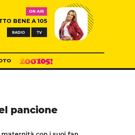
ON AIR
TTO BENE A 105
RADIO
TV
OTO
del pancione
 maternità con i suoi fan