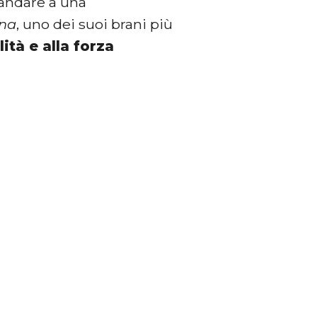
a andare a una
nna
, uno dei suoi brani più
ità e alla forza