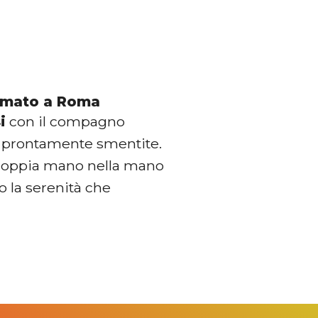
rmato a Roma
i
con il compagno
e prontamente smentite.
coppia mano nella mano
o la serenità che