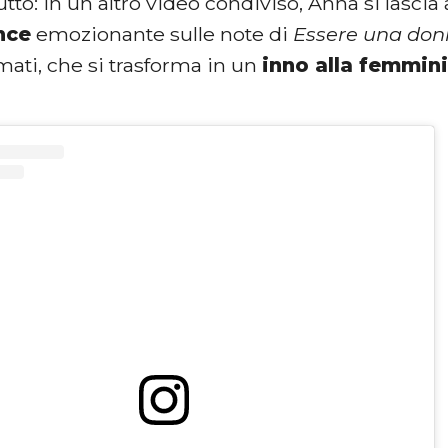
tto: in un altro video condiviso, Anna si lasci
nce
emozionante sulle note di
Essere una do
mati, che si trasforma in un
inno alla femminil