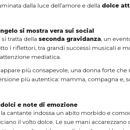
lluminata dalla luce dell’amore e della
dolce at
ngelo si mostra vera sui social
a si tratta della
seconda gravidanza
, un event
otto i riflettori, tra grandi successi musicali e 
’attenzione mediatica.
appare più consapevole, una donna forte che 
versione più autentica: mamma, compagna e, sop
i dolci e note di emozione
, la cantante indossa un abito morbido e comodo,
ciano il volto dolce. Le sue mani accarezzano 