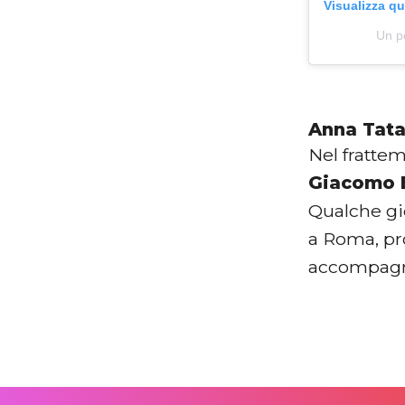
Visualizza q
Un p
Anna Tata
Nel frattem
Giacomo 
Qualche gio
a Roma, pro
accompagna