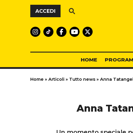
Vai al contenuto
ACCEDI
HOME
PROGRAM
Home
»
Articoli
»
Tutto news
»
Anna Tatangelo
Anna Tatang
Un momento speciale per 