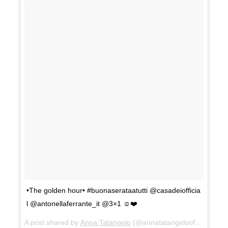
•The golden hour• #buonaserataatutti @casadeiofficia
l @antonellaferrante_it @3×1 ☺️❤️
A post shared by
Anna Tatangelo
(@annatatangeloofficial) on
A