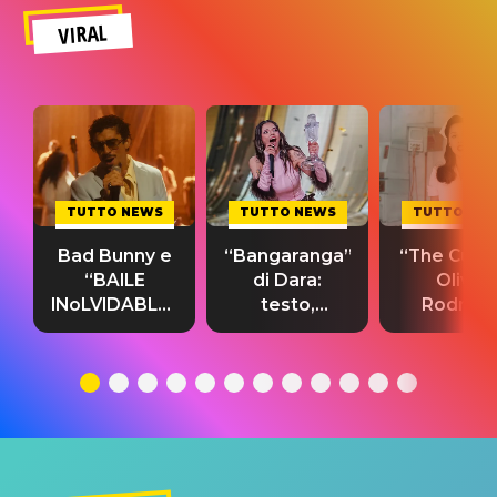
VIRAL
TUTTO NEWS
TUTTO NEWS
TUTTO NE
Bad Bunny e
“Bangaranga”
“The Cure”
“BAILE
di Dara:
Olivia
INoLVIDABLE”:
testo,
Rodrigo
testo,
traduzione e
testo,
traduzione e
significato
traduzion
significato
del singolo
significa