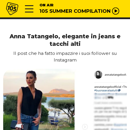
Vai al contenuto
Radio 105
ON AIR
105 SUMMER COMPILATION
Anna Tatangelo, elegante in jeans e
tacchi alti
Il post che ha fatto impazzire i suoi follower su
Instagram