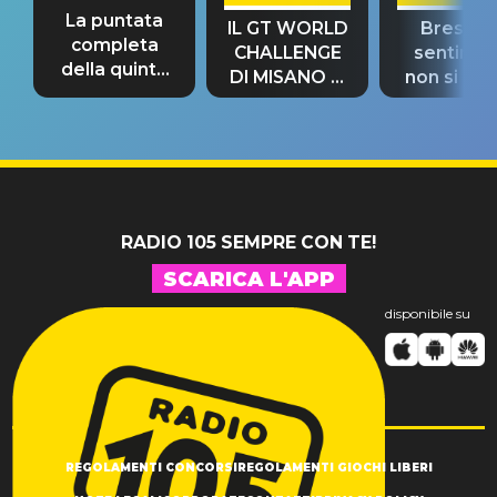
La puntata
IL GT WORLD
Bresh: "I
completa
CHALLENGE
sentime
della quinta
DI MISANO si
non si pr
tappa
riconferma
fino alla n
un GRANDE
prima"
SUCCESSO!
RADIO 105 SEMPRE CON TE!
SCARICA L'APP
disponibile su
REGOLAMENTI CONCORSI
REGOLAMENTI GIOCHI LIBERI