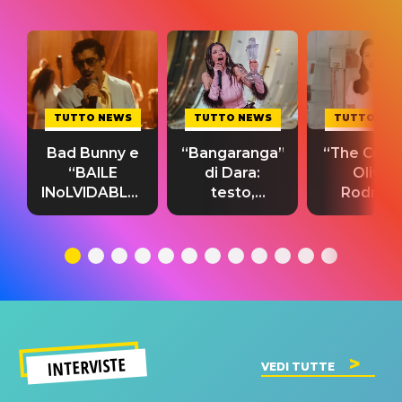
TUTTO NEWS
TUTTO NEWS
TUTTO NE
Bad Bunny e
“Bangaranga”
“The Cure”
“BAILE
di Dara:
Olivia
INoLVIDABLE”:
testo,
Rodrigo
testo,
traduzione e
testo,
traduzione e
significato
traduzion
significato
del singolo
significa
INTERVISTE
VEDI TUTTE