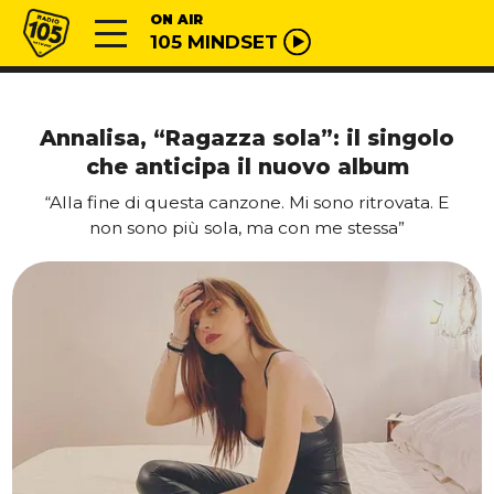
Vai al contenuto
Radio 105
ON AIR
105 MINDSET
Annalisa, “Ragazza sola”: il singolo
che anticipa il nuovo album
“Alla fine di questa canzone. Mi sono ritrovata. E
non sono più sola, ma con me stessa”