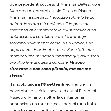
due precedenti successi di Annalisa,
Bellissima
e
Mon
amour
, entrambi triplo Disco di Platino.
Annalisa ha spiegato: “
Ragazza sola è la terza
anima, lo strato più profondo. È la presa di
coscienza, quel momento in cui si comincia ad
abbracciare il cambiamento. Le immagini
scorrono nella mente come in un vortice, una
dopo l’altra, disordinate, veloci. Sono tutti quei
momenti che mi hanno condotta qui, dove sono
ora. Alla fine di questa canzone.
Mi sono
ritrovata. E non sono più sola, ma con me
stessa
”.
Il singolo
uscirà l’8 settembre
, mentre il 4
novembre ci sarà lo show sold out al Forum di
Assago di Milano. Inoltre, la cantante ha
annunciato un tour nei palasport di tutta Italia
previsto per aprile 2024. Con questo nuovo