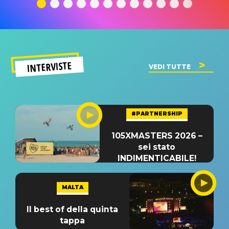
significato
del singolo
significa
INTERVISTE
VEDI TUTTE
#PARTNERSHIP
105XMASTERS 2026 –
sei stato
INDIMENTICABILE!
MALTA
Il best of della quinta
tappa