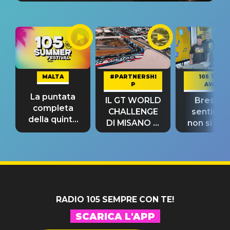
MALTA
#PARTNERSHI
105 TAKE
P
AWAY
La puntata
IL GT WORLD
Bresh: "I
completa
CHALLENGE
sentime
della quinta
DI MISANO si
non si pr
tappa
riconferma
fino alla n
un GRANDE
prima"
SUCCESSO!
RADIO 105 SEMPRE CON TE!
SCARICA L'APP