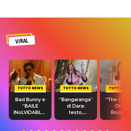
VIRAL
TUTTO NEWS
TUTTO NEWS
TUTTO NE
Bad Bunny e
“Bangaranga”
“The Cure”
“BAILE
di Dara:
Olivia
INoLVIDABLE”:
testo,
Rodrigo
testo,
traduzione e
testo,
traduzione e
significato
traduzion