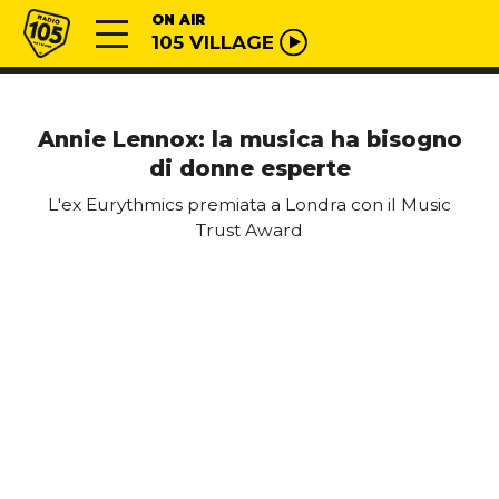
Vai al contenuto
Radio 105
ON AIR
105 VILLAGE
Annie Lennox: la musica ha bisogno
di donne esperte
L'ex Eurythmics premiata a Londra con il Music
Trust Award