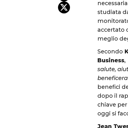
necessaria 
studiata da
monitorat
accertato 
meglio degl
Secondo
K
Business
,
salute, aiut
beneficera
benefici d
dopo il ra
chiave per
oggi si f
Jean Twe