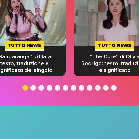
TUTTO NEWS
TUTTO NEWS
Bangaranga” di Dara:
“The Cure” di Olivi
testo, traduzione e
Rodrigo: testo, traduz
ignificato del singolo
e significato