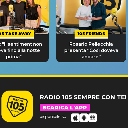
05 TAKE AWAY
105 FRIENDS
 "Il sentiment non
Rosario Pellecchia
ova fino alla notte
presenta “Così doveva
prima"
andare”
RADIO 105 SEMPRE CON TE!
SCARICA L'APP
disponibile su