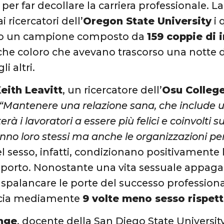
per far decollare la carriera professionale. L
i ricercatori dell’
Oregon State University
i 
o un campione composto da
159 coppie di 
che coloro che avevano trascorso una notte 
i altri.
eith Leavitt
, un ricercatore dell’
Osu College
“Mantenere una relazione sana, che include u
erà i lavoratori a essere più felici e coinvolti s
nno loro stessi ma anche le organizzazioni per
el sesso, infatti, condizionano positivament
pporto. Nonostante una vita sessuale appaga
 spalancare le porte del successo profession
accia mediamente
9 volte meno sesso rispett
nge
, docente della San Diego State Universit