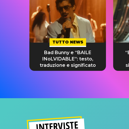
TUTTO NEWS
Bad Bunny e “BAILE
“
INoLVIDABLE”: testo,
traduzione e significato
s
INTERVISTE