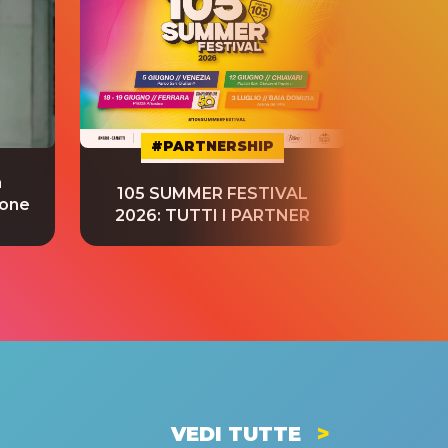
#PARTNERSHIP
a
“S
105 SUMMER FESTIVAL
ione
tradu
2026: TUTTI I PARTNER
VEDI TUTTE