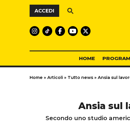
Vai al contenuto
ACCEDI
HOME
PROGRAM
Home
»
Articoli
»
Tutto news
»
Ansia sul lavoro
Ansia sul l
Secondo uno studio america