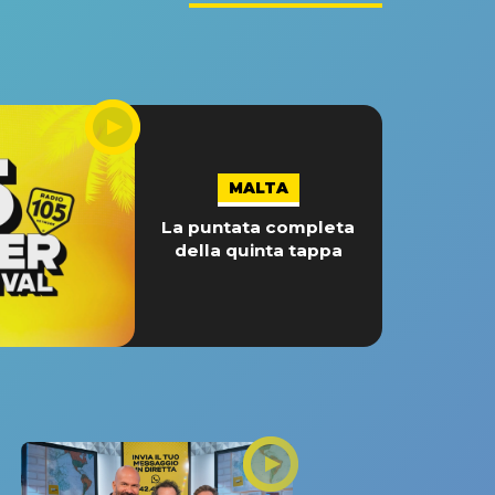
MALTA
La puntata completa
della quinta tappa