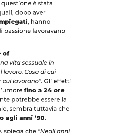
a questione è stata
quali, dopo aver
impiegati
, hanno
di passione lavoravano
 of
na vita sessuale in
ul lavoro. Cosa di cui
 cui lavorano”
. Gli effetti
e l’umore
fino a 24 ore
nte potrebbe essere la
ale, sembra tuttavia che
o agli anni ’90
.
y, spiega che
“Negli anni