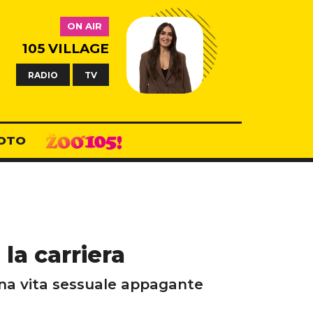
ON AIR
105 VILLAGE
RADIO
TV
OTO
 la carriera
una vita sessuale appagante