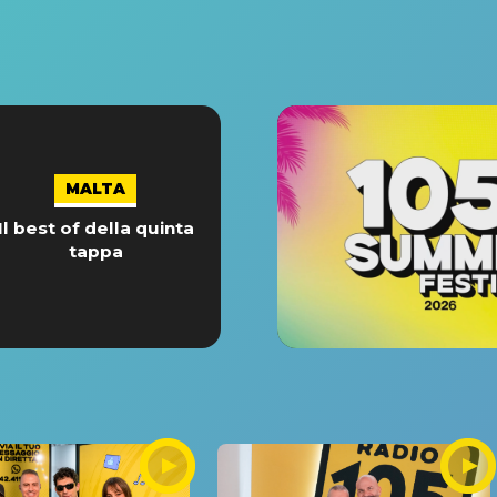
MALTA
Il best of della quinta
tappa