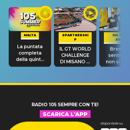
MALTA
#PARTNERSHI
105 TAKE
P
AWAY
La puntata
IL GT WORLD
Bresh: "I
completa
CHALLENGE
sentime
della quinta
DI MISANO si
non si pr
tappa
riconferma
fino alla n
un GRANDE
prima"
SUCCESSO!
RADIO 105 SEMPRE CON TE!
SCARICA L'APP
disponibile su