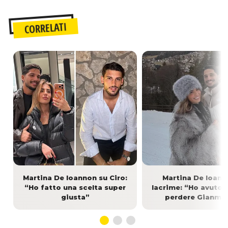
CORRELATI
Martina De Ioannon su Ciro:
Martina De Ioann
“Ho fatto una scelta super
lacrime: “Ho avuto 
giusta”
perdere Gianma