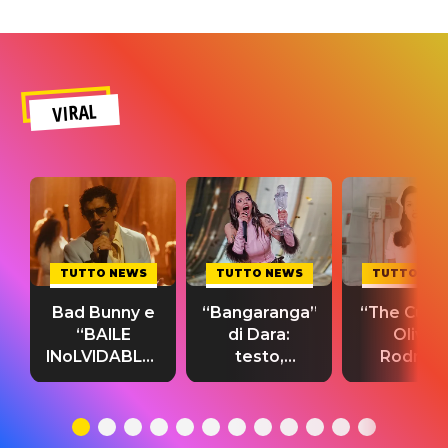
VIRAL
TUTTO NEWS
TUTTO NEWS
TUTTO NE
Bad Bunny e
“Bangaranga”
“The Cure”
“BAILE
di Dara:
Olivia
INoLVIDABLE”:
testo,
Rodrigo
testo,
traduzione e
testo,
traduzione e
significato
traduzion
significato
del singolo
significa