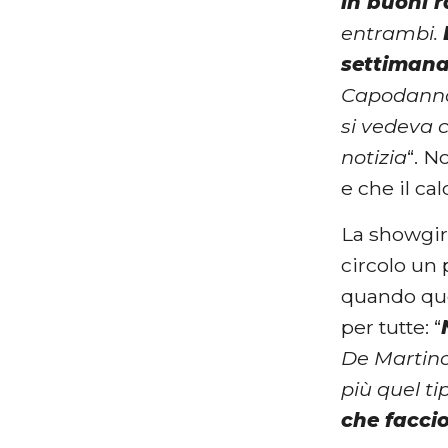
in buoni r
entrambi.
settimana
Capodanno,
si vedeva 
notizia
“. N
e che il ca
La showgirl
circolo un 
quando que
per tutte: “
De Martino
più quel ti
che faccio