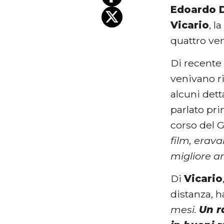
Edoardo 
Vicario
, l
quattro ven
Di recente 
venivano ri
alcuni dett
parlato pr
corso del G
film, erav
migliore a
Di
Vicario
distanza, h
mesi.
Un r