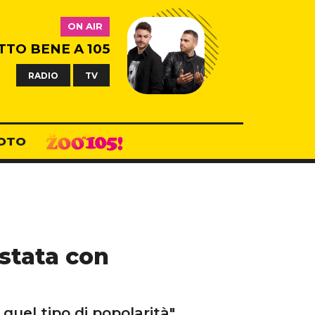
ON AIR
TTO BENE A 105
RADIO
TV
OTO
 stata con
quel tipo di popolarità"