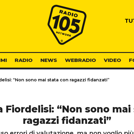
Radio 105
TU
MI
RADIO
NEWS
WEBRADIO
VIDEO
F
elisi: “Non sono mai stata con ragazzi fidanzati”
 Fiordelisi: “Non sono mai
ragazzi fidanzati”
 errori di valutazione, ma non voglio più 