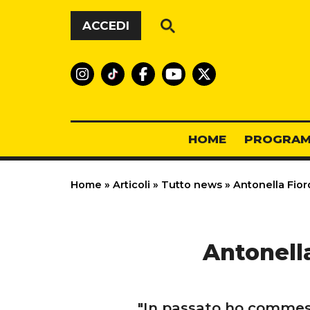
Vai al contenuto
ACCEDI
HOME
PROGRAM
Home
»
Articoli
»
Tutto news
»
Antonella Fiord
Antonella
"In passato ho commesso