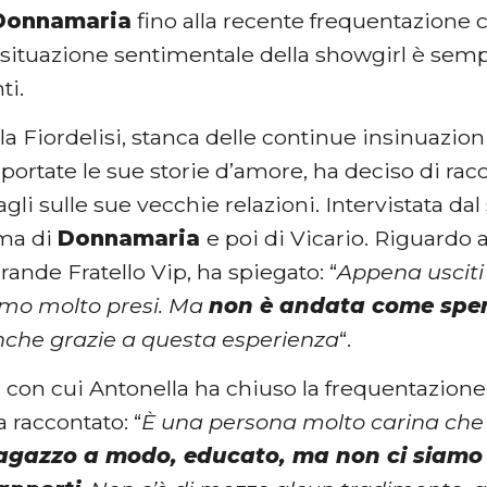
Donnamaria
fino alla recente frequentazione 
a situazione sentimentale della showgirl è semp
ti.
la Fiordelisi, stanca delle continue insinuazio
portate le sue storie d’amore, ha deciso di ra
agli sulle sue vecchie relazioni. Intervistata da
ima di
Donnamaria
e poi di Vicario. Riguardo 
rande Fratello Vip, ha spiegato: “
Appena usciti
amo molto presi. Ma
non è andata come sp
nche grazie a questa esperienza
“.
, con cui Antonella ha chiuso la frequentazione 
a raccontato: “
È una persona molto carina che
agazzo a modo, educato, ma non ci siamo 