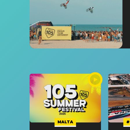
MALTA
#