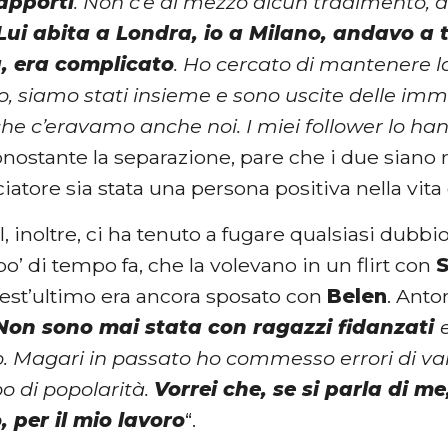
apporti
. Non c’è di mezzo alcun tradimento,
Lui abita a Londra, io a Milano, andavo a 
, era complicato
. Ho cercato di mantenere la
 siamo stati insieme e sono uscite delle im
che c’eravamo anche noi. I miei follower lo han
onostante la separazione, pare che i due siano 
lciatore sia stata una persona positiva nella vita
, inoltre, ci ha tenuto a fugare qualsiasi dubbi
po’ di tempo fa, che la volevano in un flirt con
S
st’ultimo era ancora sposato con
Belen
. Anto
Non sono mai stata con ragazzi fidanzati
. Magari in passato ho commesso errori di va
po di popolarità.
Vorrei che, se si parla di m
, per il mio lavoro
“.