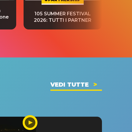
a
“S
105 SUMMER FESTIVAL
ione
tradu
2026: TUTTI I PARTNER
VEDI TUTTE