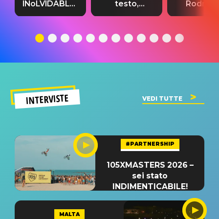
INoLVIDABLE”:
testo,
Rodrigo
testo,
traduzione e
testo,
traduzione e
significato
traduzion
significato
del singolo
significa
INTERVISTE
VEDI TUTTE
#PARTNERSHIP
105XMASTERS 2026 –
sei stato
INDIMENTICABILE!
MALTA