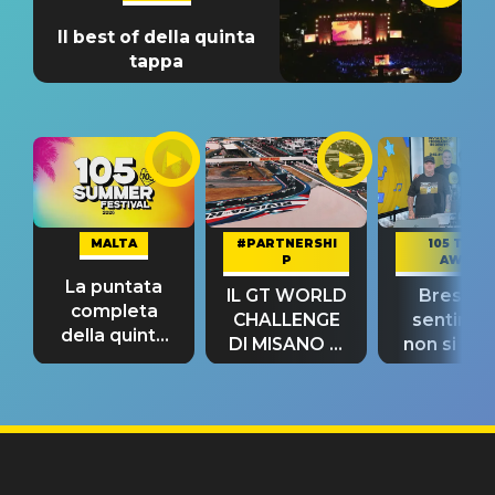
Il best of della quinta
tappa
MALTA
#PARTNERSHI
105 TAKE
P
AWAY
La puntata
IL GT WORLD
Bresh: "I
completa
CHALLENGE
sentime
della quinta
DI MISANO si
non si pr
tappa
riconferma
fino alla n
un GRANDE
prima"
SUCCESSO!