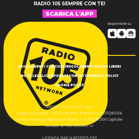
RADIO 105 SEMPRE CON TE!
SCARICA L'APP
disponibile su
REGOLAMENTI CONCORSI
REGOLAMENTI GIOCHI LIBERI
NOTE LEGALI
CORPORATE
CONTATTI
PRIVACY POLICY
COOKIE POLICY
RADIO STUDIO 105 S.p.A.
Largo Donegani, 1 20121 MILANO Partita Iva 03111280156
Iscrizione Reg. Imprese di Milano n. 03111280156 Capitale
Sociale: € 780.000,00 i.v.
LICENZA SIAE N.817/I/07-293