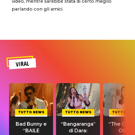
video, mentre sarebbe stata di certo meglio
parlando con gli amici.
VIRAL
TUTTO NEWS
TUTTO NEWS
TUTTO NE
Bad Bunny e
“Bangaranga”
“The Cure”
“BAILE
di Dara:
Olivia