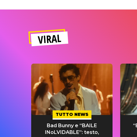
VIRAL
TUTTO NEWS
Bad Bunny e “BAILE
“
INoLVIDABLE”: testo,