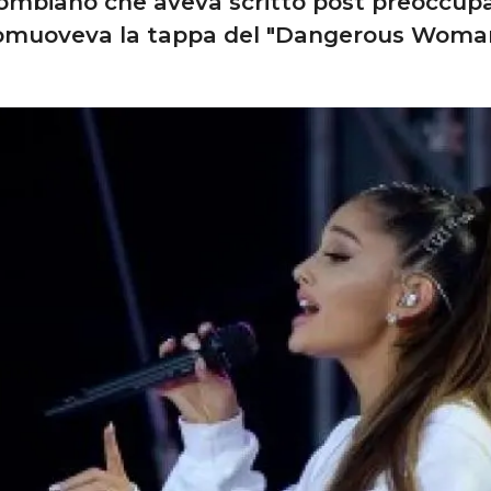
olombiano che aveva scritto post preoccup
omuoveva la tappa del "Dangerous Woman