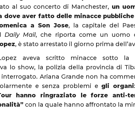
tato al suo concerto di Manchester,
un uomo
a dove aver fatto delle minacce pubbliche 
domenica a Son Jose
, la capitale del Pa
il
Daily Mail
, che riporta come un uomo c
Lopez
, è stato arrestato il giorno prima dell’a
Lopez aveva scritto minacce sotto la
 lo show, la polizia della provincia di Tib
e interrogato. Ariana Grande non ha commen
golarmente e senza problemi e
gli organ
ur hanno ringraziato le forze anti-ter
onalità”
con la quale hanno affrontato la mi