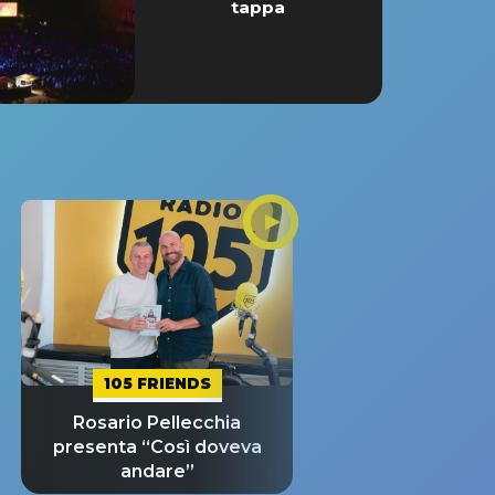
tappa
105 FRIENDS
Rosario Pellecchia
presenta “Così doveva
andare”