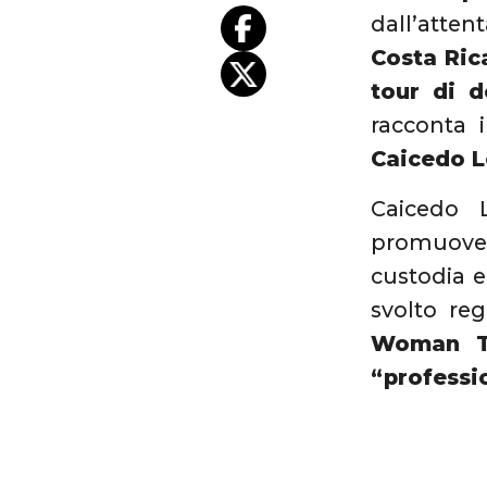
dall’atten
Costa Ric
tour di 
racconta 
Caicedo 
Caicedo 
promuoveva
custodia 
svolto re
Woman To
“professi