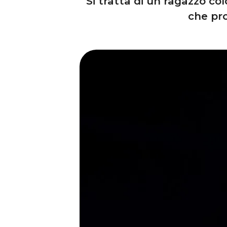
Si tratta di un ragazzo c
che pr