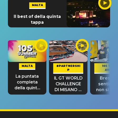
MALTA
Il best of della quinta
tappa
MALTA
#PARTNERSHI
105 TAKE
P
AWAY
La puntata
IL GT WORLD
Bresh: "I
completa
CHALLENGE
sentime
della quinta
DI MISANO si
non si pr
tappa
riconferma
fino alla n
un GRANDE
prima"
SUCCESSO!