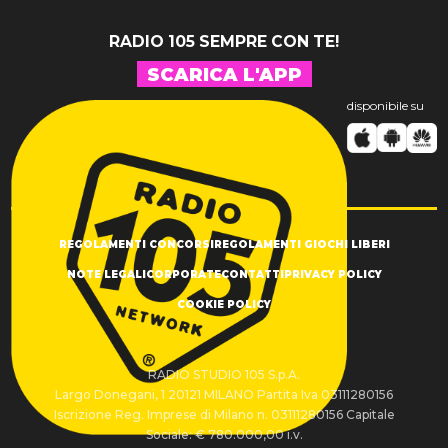
RADIO 105 SEMPRE CON TE!
SCARICA L'APP
disponibile su
REGOLAMENTI CONCORSI
REGOLAMENTI GIOCHI LIBERI
NOTE LEGALI
CORPORATE
CONTATTI
PRIVACY POLICY
COOKIE POLICY
RADIO STUDIO 105 S.p.A.
Largo Donegani, 1 20121 MILANO Partita Iva 03111280156
Iscrizione Reg. Imprese di Milano n. 03111280156 Capitale
Sociale: € 780.000,00 i.v.