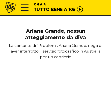
Vai al contenuto
Radio 105
ON AIR
TUTTO BENE A 105
Ariana Grande, nessun
atteggiamento da diva
La cantante di "Problem", Ariana Grande, nega di
aver interrotto il servizio fotografico in Australia
per un capriccio