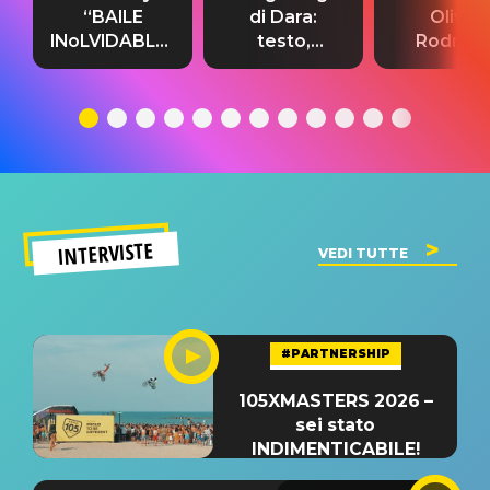
“BAILE
di Dara:
Olivia
INoLVIDABLE”:
testo,
Rodrigo
testo,
traduzione e
testo,
traduzione e
significato
traduzion
significato
del singolo
significa
INTERVISTE
VEDI TUTTE
#PARTNERSHIP
105XMASTERS 2026 –
sei stato
INDIMENTICABILE!