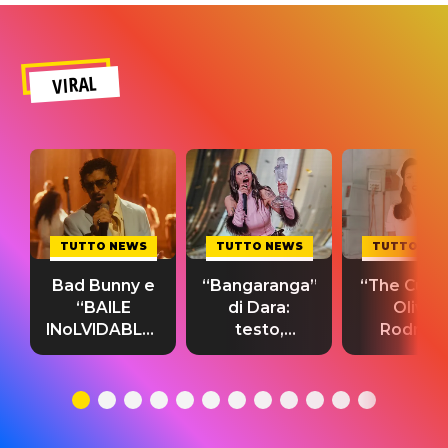
VIRAL
TUTTO NEWS
TUTTO NEWS
TUTTO NE
Bad Bunny e
“Bangaranga”
“The Cure”
“BAILE
di Dara:
Olivia
INoLVIDABLE”:
testo,
Rodrigo
testo,
traduzione e
testo,
traduzione e
significato
traduzion
significato
del singolo
significa