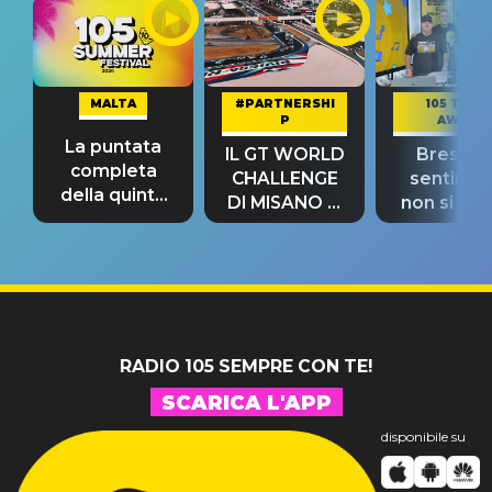
MALTA
#PARTNERSHI
105 TAKE
P
AWAY
La puntata
IL GT WORLD
Bresh: "I
completa
CHALLENGE
sentime
della quinta
DI MISANO si
non si pr
tappa
riconferma
fino alla n
un GRANDE
prima"
SUCCESSO!
RADIO 105 SEMPRE CON TE!
SCARICA L'APP
disponibile su