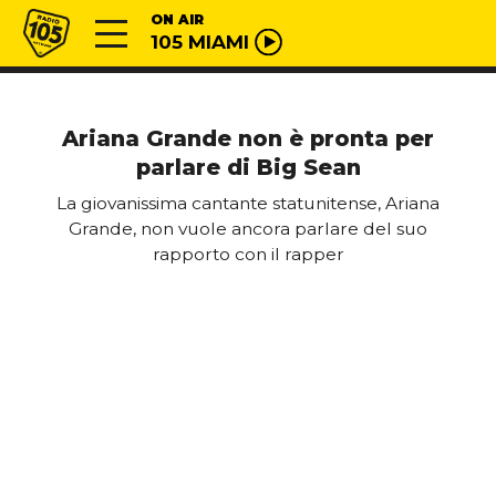
Vai al contenuto
Radio 105
ON AIR
105 MIAMI
Ariana Grande non è pronta per
parlare di Big Sean
La giovanissima cantante statunitense, Ariana
Grande, non vuole ancora parlare del suo
rapporto con il rapper