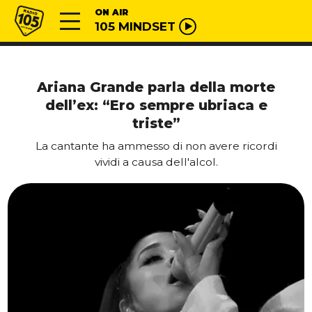
Vai al contenuto
Radio 105
ON AIR
105 MINDSET
Ariana Grande parla della morte
dell’ex: “Ero sempre ubriaca e
triste”
La cantante ha ammesso di non avere ricordi
vividi a causa dell'alcol.