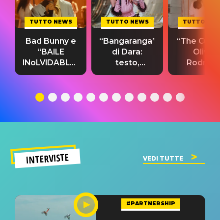
TUTTO NEWS
TUTTO NEWS
TUTTO NE
Bad Bunny e
“Bangaranga”
“The Cure”
“BAILE
di Dara:
Olivia
INoLVIDABLE”:
testo,
Rodrigo
testo,
traduzione e
testo,
traduzione e
significato
traduzion
significato
del singolo
significa
INTERVISTE
VEDI TUTTE
#PARTNERSHIP