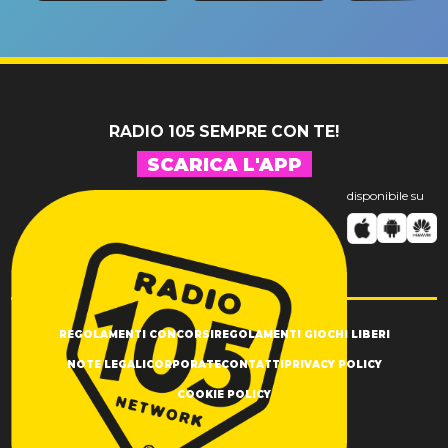
riconferma
fino alla n
un GRANDE
prima"
SUCCESSO!
RADIO 105 SEMPRE CON TE!
SCARICA L'APP
disponibile su
REGOLAMENTI CONCORSI
REGOLAMENTI GIOCHI LIBERI
NOTE LEGALI
CORPORATE
CONTATTI
PRIVACY POLICY
COOKIE POLICY