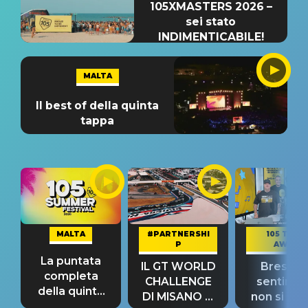
105XMASTERS 2026 –
sei stato
INDIMENTICABILE!
MALTA
Il best of della quinta
tappa
MALTA
#PARTNERSHI
105 TAKE
P
AWAY
La puntata
IL GT WORLD
Bresh: "I
completa
CHALLENGE
sentime
della quinta
DI MISANO si
non si pr
tappa