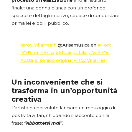
processo di realizzazione
fino al risultato
finale: una gonna bianca con un profondo
spacco e dettagli in pizzo, capace di conquistare
prima lei e poi il pubblico.
@roy_villarrealh
@Arisamusica en
#Fort
eDiBard
#Arisa
#Music
#Italia
#ValleDe
Aosta
♬ sonido original – Roy Villarreal
Un inconveniente che si
trasforma in un’opportunità
creativa
L’artista ha poi voluto lanciare un messaggio di
positività ai fan, chiudendo il racconto con la
frase:
“Abbattersi mai”
.