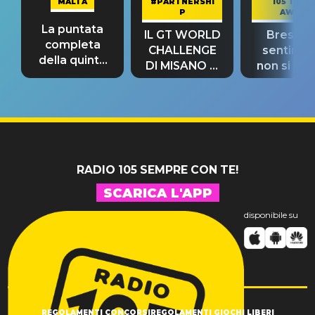
MALTA
#PARTNERSHI
105 TAKE
P
AWAY
La puntata
IL GT WORLD
Bresh: "I
completa
CHALLENGE
sentime
della quinta
DI MISANO si
non si pr
tappa
riconferma
fino alla n
un GRANDE
prima"
SUCCESSO!
RADIO 105 SEMPRE CON TE!
SCARICA L'APP
disponibile su
REGOLAMENTI CONCORSI
REGOLAMENTI GIOCHI LIBERI