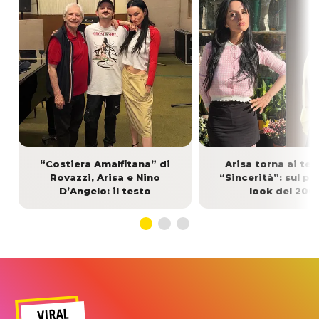
“Costiera Amalfitana” di
Arisa torna ai te
Rovazzi, Arisa e Nino
“Sincerità”: sul pa
D’Angelo: il testo
look del 200
VIRAL