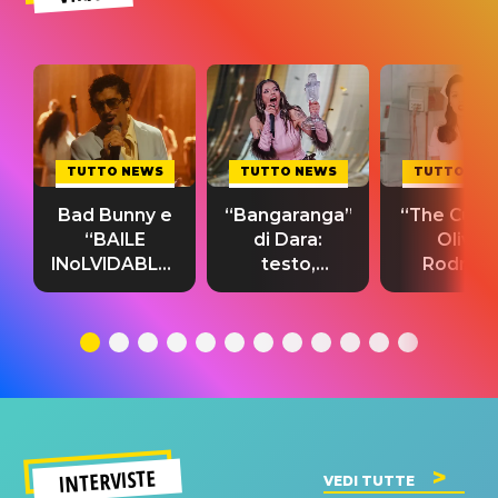
TUTTO NEWS
TUTTO NEWS
TUTTO NE
Bad Bunny e
“Bangaranga”
“The Cure”
“BAILE
di Dara:
Olivia
INoLVIDABLE”:
testo,
Rodrigo
testo,
traduzione e
testo,
traduzione e
significato
traduzion
significato
del singolo
significa
INTERVISTE
VEDI TUTTE