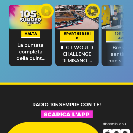
MALTA
#PARTNERSHI
105 TAKE
P
AWAY
La puntata
IL GT WORLD
Bresh: "I
completa
CHALLENGE
sentime
della quinta
DI MISANO si
non si pr
tappa
riconferma
fino alla n
un GRANDE
prima"
SUCCESSO!
RADIO 105 SEMPRE CON TE!
SCARICA L'APP
disponibile su