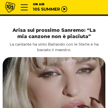
Vai al contenuto
Radio 105
ON AIR
105 SUMMER
Arisa sul prossimo Sanremo: “La
mia canzone non è piaciuta”
La cantante ha vinto Ballando con le Stelle e ha
baciato il maestro.