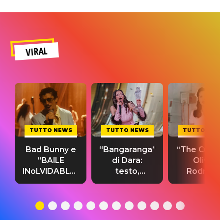
VIRAL
TUTTO NEWS
TUTTO NEWS
TUTTO NE
Bad Bunny e
“Bangaranga”
“The Cure”
“BAILE
di Dara:
Olivia
INoLVIDABLE”:
testo,
Rodrigo
testo,
traduzione e
testo,
traduzione e
significato
traduzion
significato
del singolo
significa