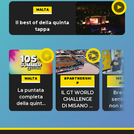
MALTA
Il best of della quinta
tappa
MALTA
#PARTNERSHI
105 TAKE
P
AWAY
La puntata
IL GT WORLD
Bresh: "I
completa
CHALLENGE
sentime
della quinta
DI MISANO si
non si pr
tappa
riconferma
fino alla n
un GRANDE
prima"
SUCCESSO!