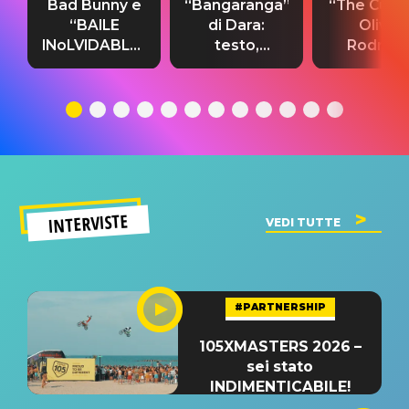
Bad Bunny e
“Bangaranga”
“The Cure”
“BAILE
di Dara:
Olivia
INoLVIDABLE”:
testo,
Rodrigo
testo,
traduzione e
testo,
traduzione e
significato
traduzion
significato
del singolo
significa
INTERVISTE
VEDI TUTTE
#PARTNERSHIP
105XMASTERS 2026 –
sei stato
INDIMENTICABILE!