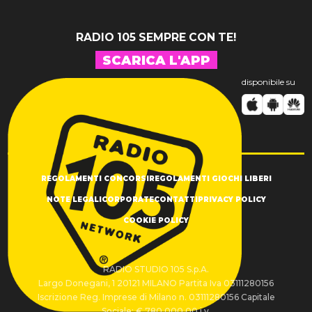
RADIO 105 SEMPRE CON TE!
SCARICA L'APP
disponibile su
REGOLAMENTI CONCORSI
REGOLAMENTI GIOCHI LIBERI
NOTE LEGALI
CORPORATE
CONTATTI
PRIVACY POLICY
COOKIE POLICY
RADIO STUDIO 105 S.p.A.
Largo Donegani, 1 20121 MILANO Partita Iva 03111280156
Iscrizione Reg. Imprese di Milano n. 03111280156 Capitale
Sociale: € 780.000,00 i.v.