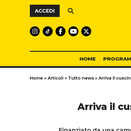
Vai al contenuto
ACCEDI
HOME
PROGRAM
Home
»
Articoli
»
Tutto news
»
Arriva il cusci
Arriva il c
Finanziato da una cam