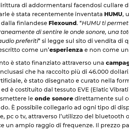
dirittura di addormentarsi facendosi cullare 
rle è stata recentemente inventata
HUMU
, 
 dalla finlandese
Flexound
. “
HUMU ti permette
neamente di sentire le onde sonore, una tot
udio preferiti
” si legge sul sito di vendita di
escritto come un’
esperienza
e non come un 
to è stato finanziato attraverso una
campag
clusasi che ha raccolto più di 46.000 dollari. 
tificiale, è stato disegnato e curato nella fo
d è costituito dal tessuto EVE (Elatic Vibrat
rasmettere le
onde sonore
direttamente sul c
ndo. È possibile collegarlo ad ogni tipo di di
 pc o tv, attraverso l’utilizzo del bluetooth
ce un ampio raggio di frequenze. Il prezzo par