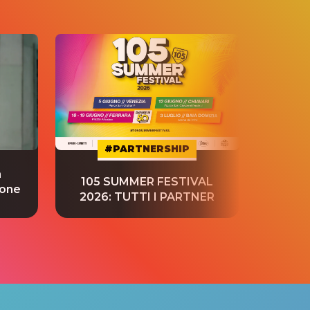
#PARTNERSHIP
a
“S
105 SUMMER FESTIVAL
ione
tradu
2026: TUTTI I PARTNER