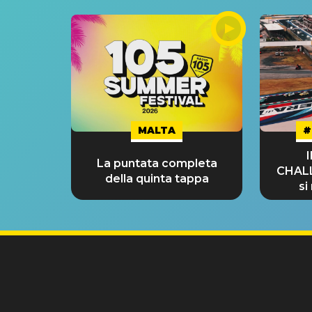
MALTA
#
La puntata completa
CHAL
della quinta tappa
si
GRA