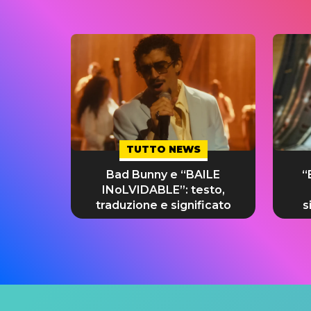
TUTTO NEWS
Bad Bunny e “BAILE
“
INoLVIDABLE”: testo,
traduzione e significato
s