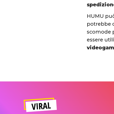
spedizion
HUMU può r
potrebbe d
scomode pe
essere uti
videoga
VIRAL