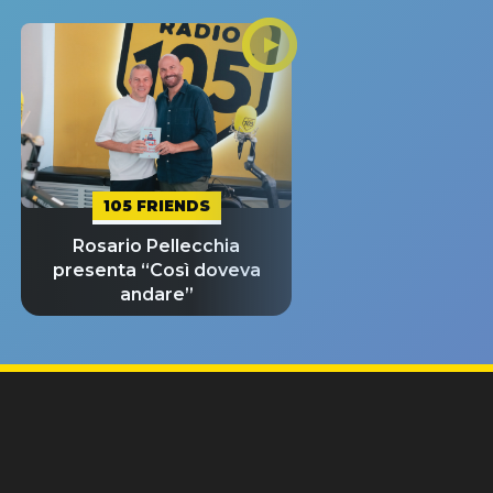
105 FRIENDS
Rosario Pellecchia
presenta “Così doveva
andare”