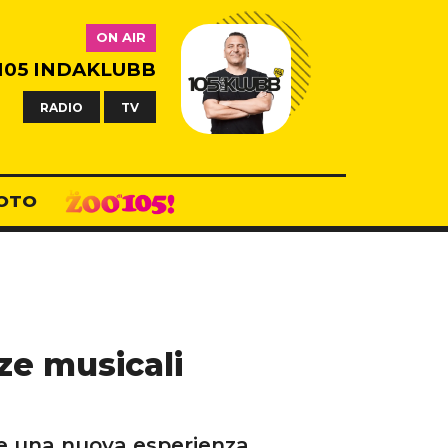
ON AIR
105 INDAKLUBB
RADIO
TV
OTO
nze musicali
e una nuova esperienza