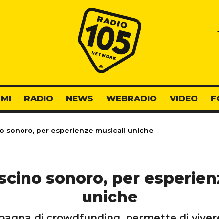
Radio 105
MI
RADIO
NEWS
WEBRADIO
VIDEO
F
no sonoro, per esperienze musicali uniche
uscino sonoro, per esperie
uniche
pagna di crowdfunding, permette di viver