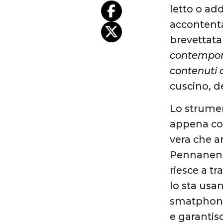
letto o ad
accontenta
brevettata
contempora
contenuti a
cuscino, d
Lo strumen
appena con
vera che ar
Pennanen e
riesce a t
lo sta usa
smatphone,
e garantis