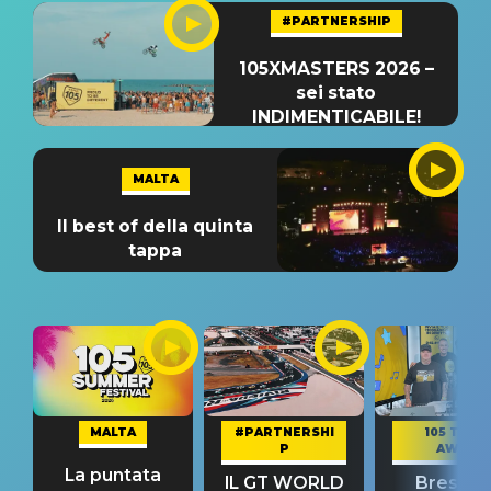
#PARTNERSHIP
105XMASTERS 2026 –
sei stato
INDIMENTICABILE!
MALTA
Il best of della quinta
tappa
MALTA
#PARTNERSHI
105 TAKE
P
AWAY
La puntata
IL GT WORLD
Bresh: "I