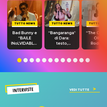
TUTTO NEWS
TUTTO NEWS
TUTTO NE
Bad Bunny e
“Bangaranga”
“The Cure”
“BAILE
di Dara:
Olivia
INoLVIDABLE”:
testo,
Rodrigo
testo,
traduzione e
testo,
traduzione e
significato
traduzion
significato
del singolo
significa
INTERVISTE
VEDI TUTTE