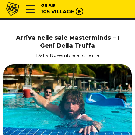
Vai al contenuto
Radio 105
ON AIR
105 VILLAGE
Arriva nelle sale Masterminds – I
Geni Della Truffa
Dal 9 Novembre al cinema