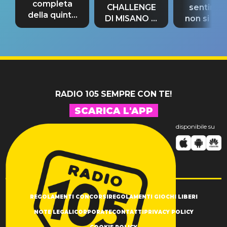
completa
CHALLENGE
sentime
della quinta
DI MISANO si
non si pr
tappa
riconferma
fino alla n
un GRANDE
prima"
SUCCESSO!
RADIO 105 SEMPRE CON TE!
SCARICA L'APP
disponibile su
REGOLAMENTI CONCORSI
REGOLAMENTI GIOCHI LIBERI
NOTE LEGALI
CORPORATE
CONTATTI
PRIVACY POLICY