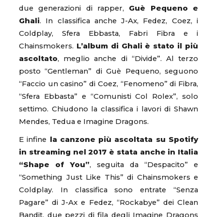
due generazioni di rapper,
Guè Pequeno e
Ghali
. In classifica anche J-Ax, Fedez, Coez, i
Coldplay, Sfera Ebbasta, Fabri Fibra e i
Chainsmokers.
L’album di Ghali è stato il più
ascoltato
, meglio anche di “Divide”. Al terzo
posto “Gentleman” di Guè Pequeno, seguono
“Faccio un casino” di Coez, “Fenomeno” di Fibra,
“Sfera Ebbasta” e “Comunisti Col Rolex”, solo
settimo. Chiudono la classifica i lavori di Shawn
Mendes, Tedua e Imagine Dragons.
E infine
la canzone più ascoltata su Spotify
in streaming nel 2017 è stata anche in Italia
“Shape of You”
, seguita da “Despacito” e
“Something Just Like This” di Chainsmokers e
Coldplay. In classifica sono entrate “Senza
Pagare” di J-Ax e Fedez, “Rockabye” dei Clean
Bandit, due pezzi di fila degli Imagine Dragons