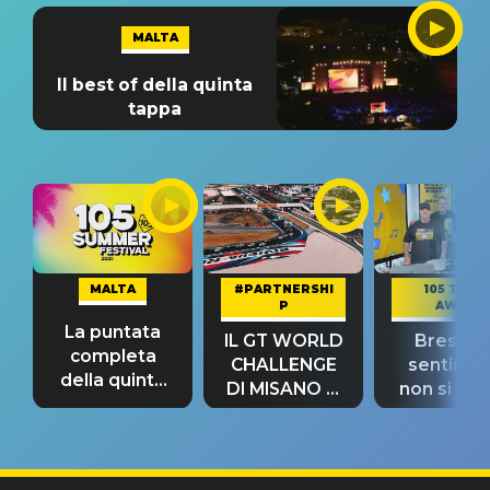
MALTA
Il best of della quinta
tappa
MALTA
#PARTNERSHI
105 TAKE
P
AWAY
La puntata
IL GT WORLD
Bresh: "I
completa
CHALLENGE
sentime
della quinta
DI MISANO si
non si pr
tappa
riconferma
fino alla n
un GRANDE
prima"
SUCCESSO!