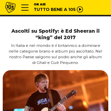
Vai al contenuto
Radio 105
ON AIR
TUTTO BENE A 105
Ascolti su Spotify: è Ed Sheeran il
“king” del 2017
In Italia e nel mondo è il britannico a dominare
nelle categorie brano e album più ascoltato. Nel
nostro Paese salgono sul podio anche gli album
di Ghali e Guè Pequeno.