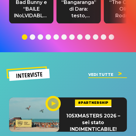
Bad Bunny e
“Bangaranga”
“The Cure”
“BAILE
di Dara:
Olivia
INoLVIDABLE”:
testo,
Rodrigo
testo,
traduzione e
testo,
traduzione e
significato
traduzion
significato
del singolo
significa
INTERVISTE
VEDI TUTTE
#PARTNERSHIP
105XMASTERS 2026 –
sei stato
INDIMENTICABILE!