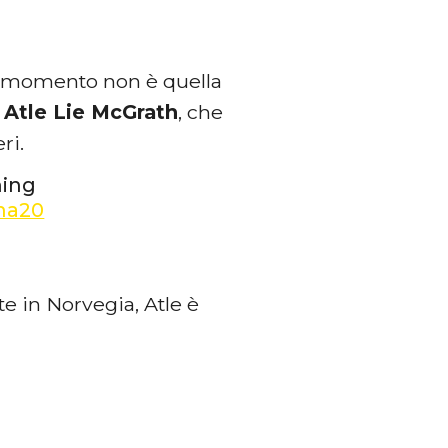
 momento non è quella
,
Atle Lie McGrath
, che
ri.
ning
na20
e in Norvegia, Atle è