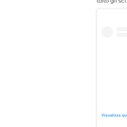
tolto gli s
Visualizza q