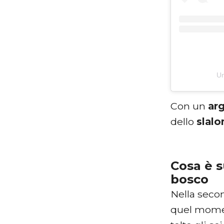
Un
Con un
ar
dello
slal
Cosa è s
bosco
Nella sec
quel moment