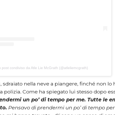
 post condiviso da Atle Lie McGrath (@atleliemcgrath)
ì, sdraiato nella neve a piangere, finché non lo h
 la polizia. Come ha spiegato lui stesso dopo es
endermi un po’ di tempo per me. Tutte le e
to.
Pensavo di prendermi un po’ di tempo per