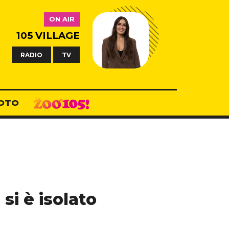
ON AIR
105 VILLAGE
RADIO
TV
OTO
si è isolato