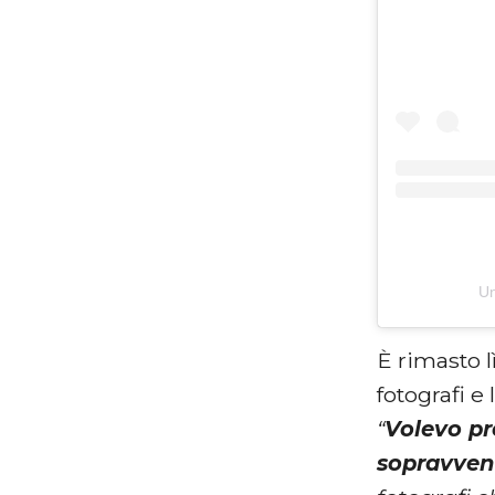
Un
È rimasto l
fotografi e
“
Volevo pr
sopravven