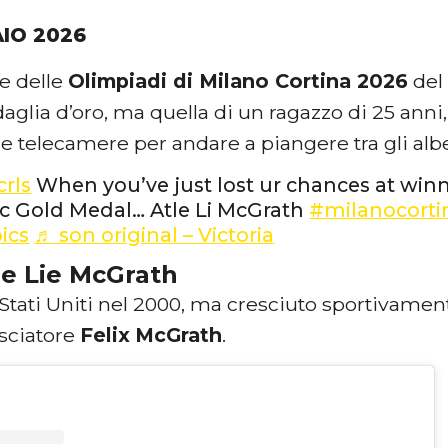
AIO 2026
e delle
Olimpiadi di Milano Cortina 2026
del
glia d’oro, ma quella di un ragazzo di 25 anni
e telecamere per andare a piangere tra gli albe
crls
When you’ve just lost ur chances at win
c Gold Medal… Atle Li McGrath
#milanocorti
ics
♬ son original – Victoria
le Lie McGrath
Stati Uniti nel 2000, ma cresciuto sportivament
o sciatore
Felix
McGrath
.