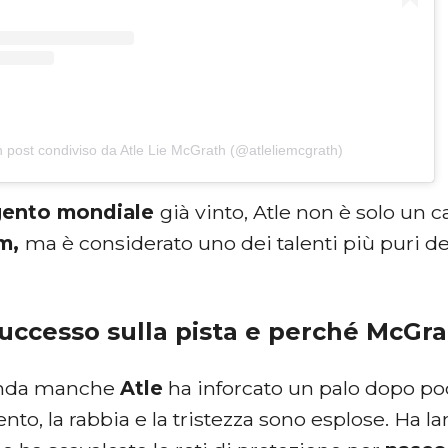
 post condiviso da Atle Lie McGrath (@atleliemcgrath)
gento mondiale
già vinto, Atle non è solo un c
om,
ma
è considerato uno dei talenti più puri d
uccesso sulla pista e perché McGrat
onda manche
Atle
ha inforcato un palo dopo poch
o, la rabbia e la tristezza sono esplose. Ha lan