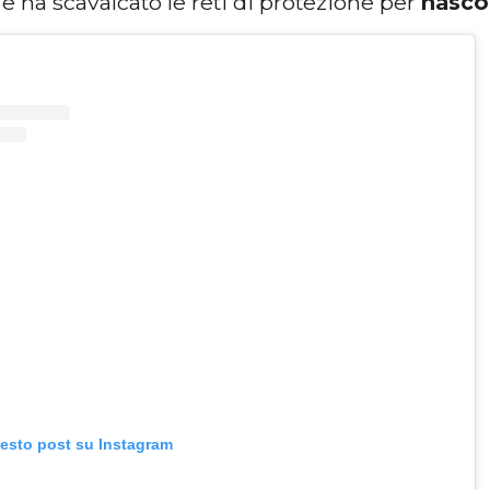
ci e ha scavalcato le reti di protezione per
nasco
uesto post su Instagram