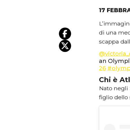
17 FEBBR
L’immagin
di una meda
scappa dall
@victoria_
an Olympi
26
#olymp
Chi è At
Nato negli 
figlio dell