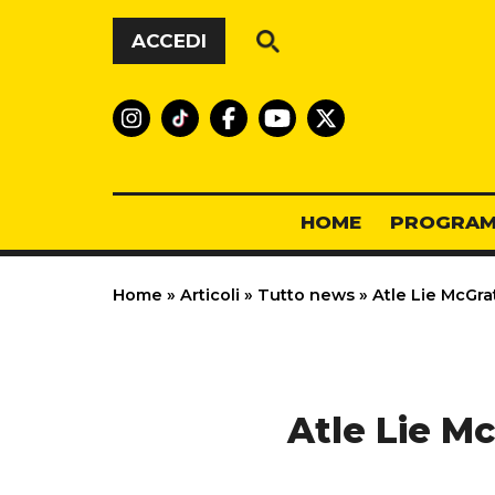
Vai al contenuto
ACCEDI
HOME
PROGRAM
Home
»
Articoli
»
Tutto news
»
Atle Lie McGrat
Atle Lie Mc