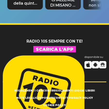
della quinta
DI MISANO si
non si pr
tappa
riconferma
fino alla n
un GRANDE
prima"
SUCCESSO!
RADIO 105 SEMPRE CON TE!
SCARICA L'APP
disponibile su
REGOLAMENTI CONCORSI
REGOLAMENTI GIOCHI LIBERI
NOTE LEGALI
CORPORATE
CONTATTI
PRIVACY POLICY
COOKIE POLICY