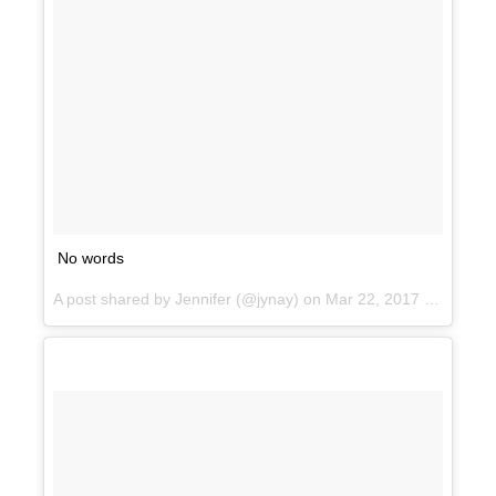
No words
A post shared by Jennifer (@jynay) on
Mar 22, 2017 at 9:28am PDT