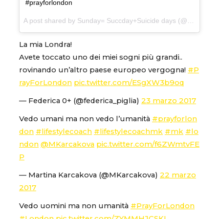
#prayforlondon
A post shared by Sunday= Succday+Suicide days (@eliza_the_potato) on
La mia Londra!
Avete toccato uno dei miei sogni più grandi..
rovinando un’altro paese europeo vergogna!
#P
rayForLondon
pic.twitter.com/ESgXW3b9oq
— Federica 0+ (@federica_piglia)
23 marzo 2017
Vedo umani ma non vedo l’umanità
#prayforlon
don
#lifestylecoach
#lifestylecoachmk
#mk
#lo
ndon
@MKarcakova
pic.twitter.com/f6ZWmtvFE
P
— Martina Karcakova (@MKarcakova)
22 marzo
2017
Vedo uomini ma non umanità
#PrayForLondon
#London
pic.twitter.com/ZYMMHJCSKI