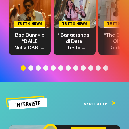
TUTTO NEWS
TUTTO NEWS
TUTTO NE
Bad Bunny e
“Bangaranga”
“The Cure”
“BAILE
di Dara:
Olivia
INoLVIDABLE”:
testo,
Rodrigo
testo,
traduzione e
testo,
traduzione e
significato
traduzion
significato
del singolo
significa
INTERVISTE
VEDI TUTTE