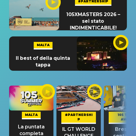
#PARTNERSHIP
105XMASTERS 2026 –
sei stato
INDIMENTICABILE!
MALTA
Il best of della quinta
tappa
MALTA
#PARTNERSHI
105 TAKE
P
AWAY
La puntata
IL GT WORLD
Bresh: "I
completa
CHALLENGE
sentime