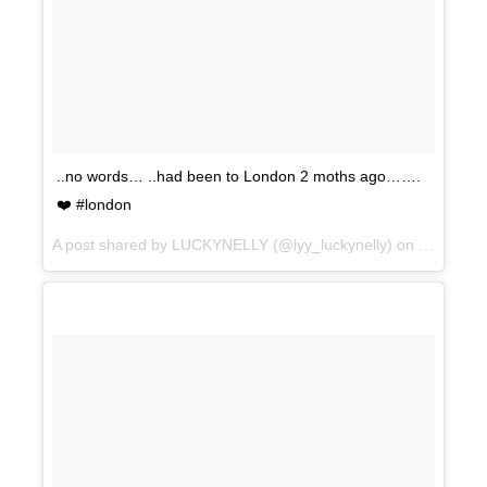
..no words… ..had been to London 2 moths ago…….
❤️ #london
A post shared by LUCKYNELLY (@lyy_luckynelly) on
Mar 22, 