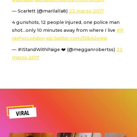
— Scarłett (@marilalla8)
22 marzo 2017
4 gunshots, 12 people injured, one police man
shot…only 10 minutes away from where I live
#P
rayForLondon
pic.twitter.com/fJibAJx4tp
— #IStandWithPaige ❤️ (@megganrobertss)
22
marzo 2017
VIRAL