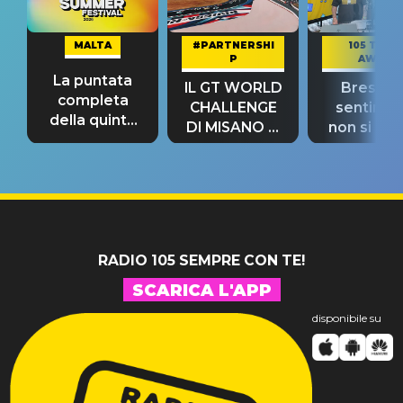
MALTA
#PARTNERSHI
105 TAKE
P
AWAY
La puntata
IL GT WORLD
Bresh: "I
completa
CHALLENGE
sentime
della quinta
DI MISANO si
non si pr
tappa
riconferma
fino alla n
un GRANDE
prima"
SUCCESSO!
RADIO 105 SEMPRE CON TE!
SCARICA L'APP
disponibile su