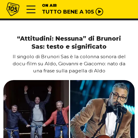
Vai al contenuto
Radio 105
ON AIR
TUTTO BENE A 105
“Attitudini: Nessuna” di Brunori
Sas: testo e significato
Il singolo di Brunori Sas è la colonna sonora del
docu-film su Aldo, Giovanni e Giacomo: nato da
una frase sulla pagella di Aldo