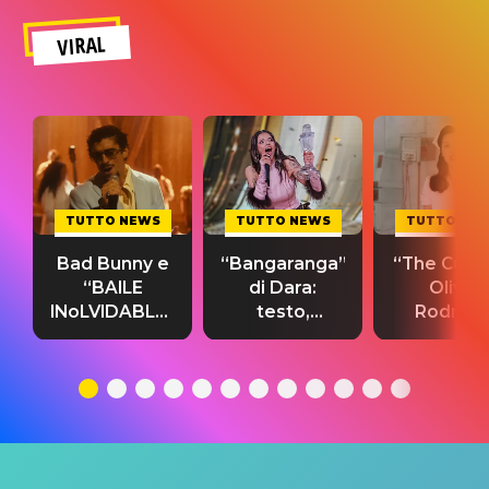
VIRAL
TUTTO NEWS
TUTTO NEWS
TUTTO NE
Bad Bunny e
“Bangaranga”
“The Cure”
“BAILE
di Dara:
Olivia
INoLVIDABLE”:
testo,
Rodrigo
testo,
traduzione e
testo,
traduzione e
significato
traduzion
significato
del singolo
significa