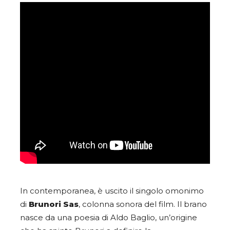
In contemporanea, è uscito il singolo omonimo
di
Brunori Sas
, colonna sonora del film. Il brano
nasce da una poesia di Aldo Baglio, un’origine