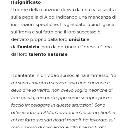
Il significato
Il nome della canzone deriva da una frase scritta
sulla pagella di Aldo, indicando una mancanza di
inclinazioni specifiche. Il significato, quindi, gioca
sull’ironia e sul fatto che il loro successo è
derivato proprio dalla loro
unicità
e
dall’
amicizia
, non da doti innate “previste”, ma
dal loro
talento naturale
.
Il cantante in un video sui social ha ammesso:
“Io
mi sono limitato a scrivere solo una canzone e,
devo dire la verità, non avevo voglia neanche di
fare quella, ma purtroppo come sempre poi mi
faccio impelagare in queste situazioni. Sono
affezionato ad Aldo, Giovanni e Giacomo, Sophie
mi ha fatto svariati ricatti morali, ha lavorato sul
mio rimorso di coscienza, e alla fine ho tirato