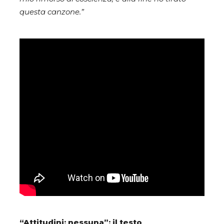
questa canzone.”
“Attitudini: nessuna”: il testo