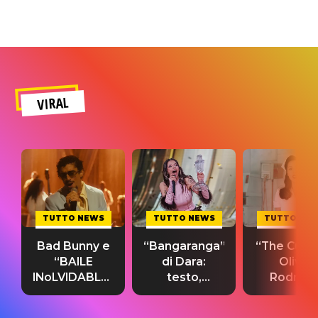
VIRAL
TUTTO NEWS
TUTTO NEWS
TUTTO NE
Bad Bunny e
“Bangaranga”
“The Cure”
“BAILE
di Dara:
Olivia
INoLVIDABLE”:
testo,
Rodrigo
testo,
traduzione e
testo,
traduzione e
significato
traduzion