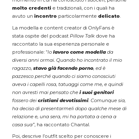
momento in cui ha conosciuto i suoceri, persone
molto credenti
e tradizionali, con i quali ha
avuto un
incontro
particolarmente
delicato
.
La modella e content creator di OnlyFans è
stata ospite del podcast
Pillow Talk
dove ha
raccontato la sua esperienza personale e
professionale: “
Io
lavoro come modella
da
diversi anni ormai. Quando ho incontrato il mio
ragazzo,
stavo già facendo porno
, ed è
pazzesco perché quando ci siamo conosciuti
aveva i capelli rosa, tatuaggi come me, e quindi
non avresti mai pensato che
i suoi genitori
fossero dei
cristiani devotissimi
. Comunque sia,
ha deciso di presentarmeli dopo qualche mese di
relazione e, una sera, mi ha portata a cena a
casa sua”
, ha raccontato Chantal.
Poi, descrive l’outfit scelto per conoscere i