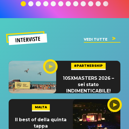
significato
del singolo
significa
INTERVISTE
VEDI TUTTE
#PARTNERSHIP
105XMASTERS 2026 –
sei stato
INDIMENTICABILE!
MALTA
Il best of della quinta
tappa