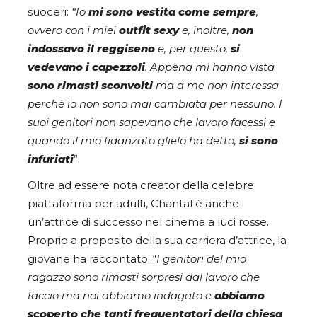
suoceri:
“Io
mi sono vestita come sempre
,
ovvero con i miei
outfit sexy
e, inoltre,
non
indossavo il reggiseno
e, per questo,
si
vedevano i capezzoli
. Appena mi hanno vista
sono rimasti sconvolti
ma a me non interessa
perché io non sono mai cambiata per nessuno. I
suoi genitori non sapevano che lavoro facessi e
quando il mio fidanzato glielo ha detto,
si sono
infuriati
”.
Oltre ad essere nota creator della celebre
piattaforma per adulti, Chantal è anche
un’attrice di successo nel cinema a luci rosse.
Proprio a proposito della sua carriera d’attrice, la
giovane ha raccontato: “
I genitori del mio
ragazzo sono rimasti sorpresi dal lavoro che
faccio ma noi abbiamo indagato e
abbiamo
scoperto
che tanti frequentatori della chiesa