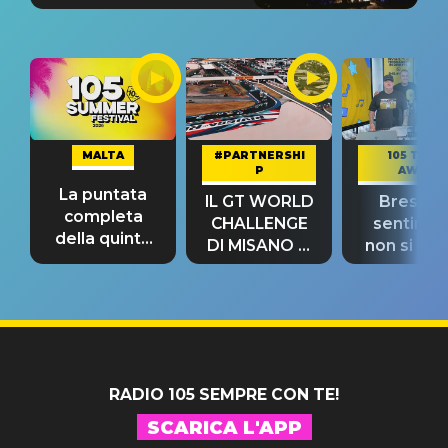
MALTA
#PARTNERSHI
105 TAKE
P
AWAY
La puntata
IL GT WORLD
Bresh: "I
completa
CHALLENGE
sentime
della quinta
DI MISANO si
non si pr
tappa
riconferma
fino alla n
un GRANDE
prima"
SUCCESSO!
RADIO 105 SEMPRE CON TE!
SCARICA L'APP