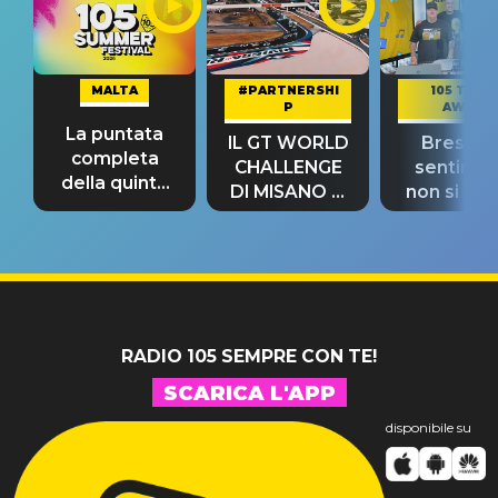
MALTA
#PARTNERSHI
105 TAKE
P
AWAY
La puntata
IL GT WORLD
Bresh: "I
completa
CHALLENGE
sentime
della quinta
DI MISANO si
non si pr
tappa
riconferma
fino alla n
un GRANDE
prima"
SUCCESSO!
RADIO 105 SEMPRE CON TE!
SCARICA L'APP
disponibile su