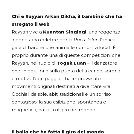
Chi è Rayyan Arkan Dikha, il bambino che ha
stregato il web
Rayyan vive a
Kuantan Singingi
, una reggenza
indonesiana celebre per la
Pacu Jalur
, l’antica
gara di barche che anima le comunità locali. È
proprio durante una di queste competizioni che
Rayyan, nel ruolo di
Togak Luan
– il danzatore
che, in equilibrio sulla punta della canoa, sprona
e motiva l’equipaggio – ha improvvisato
movimenti originali destinati a diventare virali.
Occhiali da sole, abiti tradizionali e un sorriso
contagioso: la sua esibizione, spontanea e
magnetica, ha fatto il giro del mondo.
Il ballo che ha fatto il giro del mondo