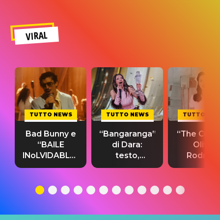
VIRAL
TUTTO NEWS
TUTTO NEWS
TUTTO NE
Bad Bunny e
“Bangaranga”
“The Cure”
“BAILE
di Dara:
Olivia
INoLVIDABLE”:
testo,
Rodrigo
testo,
traduzione e
testo,
traduzione e
significato
traduzion
significato
del singolo
significa