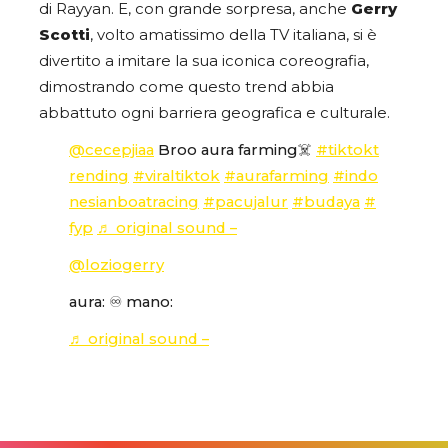
di Rayyan. E, con grande sorpresa, anche
Gerry
Scotti
, volto amatissimo della TV italiana, si è
divertito a imitare la sua iconica coreografia,
dimostrando come questo trend abbia
abbattuto ogni barriera geografica e culturale.
@cecepjiaa
Broo aura farming☠️
#tiktokt
rending
#viraltiktok
#aurafarming
#indo
nesianboatracing
#pacujalur
#budaya
#
fyp
♬ original sound –
@loziogerry
aura: ♾️ mano:
♬ original sound –