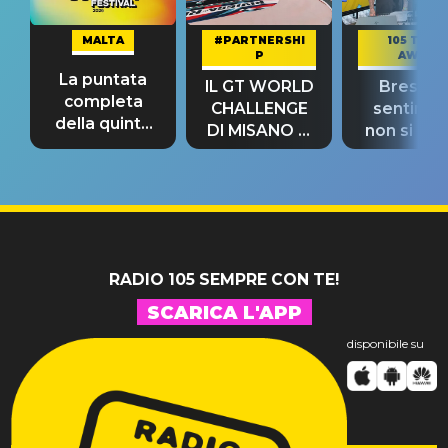
MALTA
#PARTNERSHI
105 TAKE
P
AWAY
La puntata
IL GT WORLD
Bresh: "I
completa
CHALLENGE
sentime
della quinta
DI MISANO si
non si pr
tappa
riconferma
fino alla n
un GRANDE
prima"
SUCCESSO!
RADIO 105 SEMPRE CON TE!
SCARICA L'APP
disponibile su