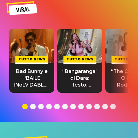
VIRAL
TUTTO NEWS
TUTTO NEWS
TUTTO NE
Bad Bunny e
“Bangaranga”
“The Cure”
“BAILE
di Dara:
Olivia
INoLVIDABLE”:
testo,
Rodrigo
testo,
traduzione e
testo,
traduzione e
significato
traduzion
significato
del singolo
significa