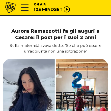
Vai al contenuto
Radio 105
ON AIR
105 MINDSET
Aurora Ramazzotti fa gli auguri a
Cesare: il post per i suoi 2 anni
Sulla maternità aveva detto: “So che può essere
un’aggiunta non una sottrazione”