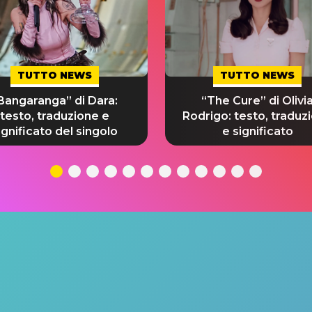
TUTTO NEWS
TUTTO NEWS
Bangaranga” di Dara:
“The Cure” di Olivi
testo, traduzione e
Rodrigo: testo, traduz
ignificato del singolo
e significato