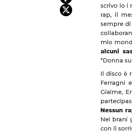
scrivo io 
rap, il m
sempre di 
collaboran
mio mondo
alcuni sa
“Donna sul
Il disco è
Ferragni 
Giaime, E
partecipa
Nessun ra
Nei brani 
con il sorr