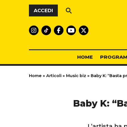
Vai al contenuto
ACCEDI
HOME
PROGRAM
Home
»
Articoli
»
Music biz
»
Baby K: “Basta pr
Baby K: “Ba
L’artista ha 