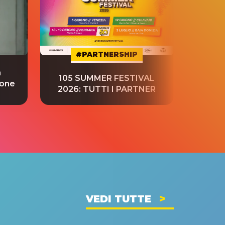
#PARTNERSHIP
a
“S
105 SUMMER FESTIVAL
ione
tradu
2026: TUTTI I PARTNER
VEDI TUTTE