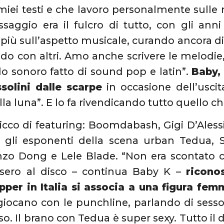
i miei testi e che lavoro personalmente sull
essaggio era il fulcro di tutto, con gli a
più sull’aspetto musicale, curando ancora di p
do con altri. Amo anche scrivere le melodie,
 sonoro fatto di sound pop e latin”.
Baby, 
ssolini dalle scarpe
in occasione dell’usc
la luna”. E lo fa rivendicando tutto quello c
 ricco di featuring: Boomdabash, Gigi D’Ales
e gli esponenti della scena urban Tedua, 
nzo Dong e Lele Blade. “Non era scontato 
ssero al disco – continua Baby K –
ricono
pper in Italia si associa a una figura fem
giocano con le punchline, parlando di sess
iso. Il brano con Tedua è super sexy. Tutto il 