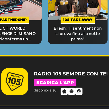
PARTNERSHIP
105 TAKE AWAY
IL GT WORLD
Bresh: "Il sentiment non
LENGE DI MISANO
si prova fino alla notte
 riconferma un
prima"
NDE SUCCESSO!
RADIO 105 SEMPRE CON TE!
SCARICA L'APP
disponibile su