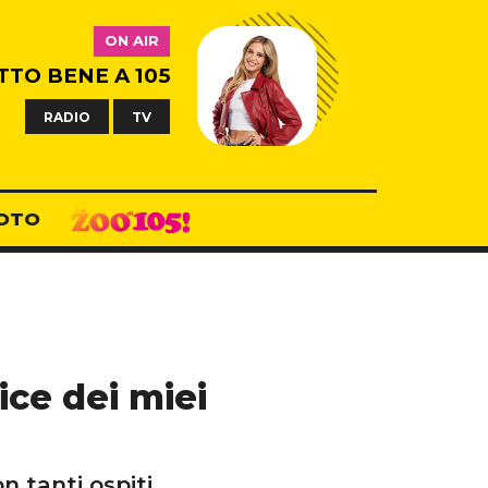
ON AIR
TTO BENE A 105
RADIO
TV
OTO
ice dei miei
n tanti ospiti