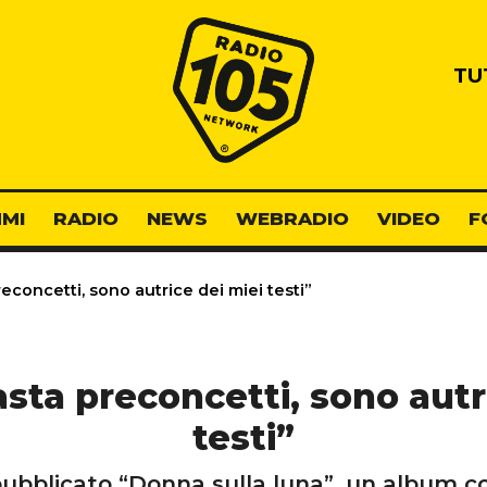
Radio 105
TU
MI
RADIO
NEWS
WEBRADIO
VIDEO
F
econcetti, sono autrice dei miei testi”
sta preconcetti, sono autr
testi”
pubblicato “Donna sulla luna”, un album co