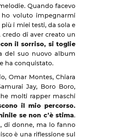
e melodie. Quando facevo
nni ho voluto impegnarmi
iù i miei testi, da sola e
 credo di aver creato un
con il sorriso, si toglie
ita del suo nuovo album
he ha conquistato.
sio, Omar Montes, Chiara
Samurai Jay, Boro Boro,
che molti rapper maschi
scono il mio percorso.
minile se non c’è stima
.
o, di donne, ma lo fanno
disco è una riflessione sul