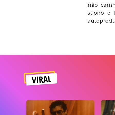
mio cammi
suono e l
autoprodu
VIRAL