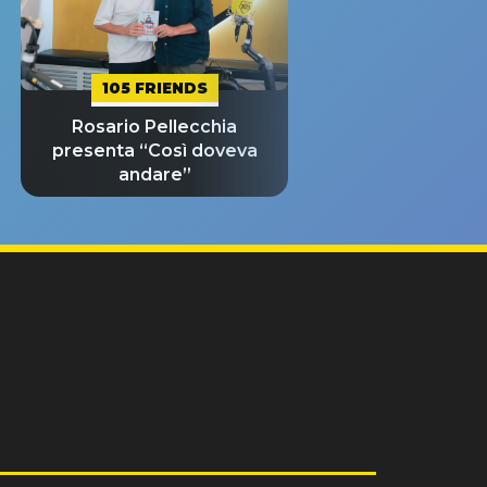
105 FRIENDS
Rosario Pellecchia
presenta “Così doveva
andare”