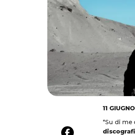
11 GIUGNO
“Su di me 
discograf