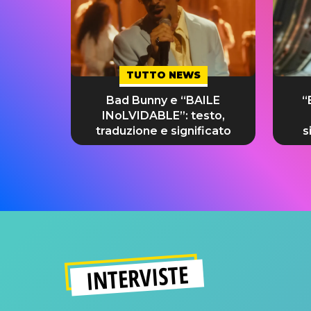
TUTTO NEWS
Bad Bunny e “BAILE
“
INoLVIDABLE”: testo,
traduzione e significato
s
INTERVISTE