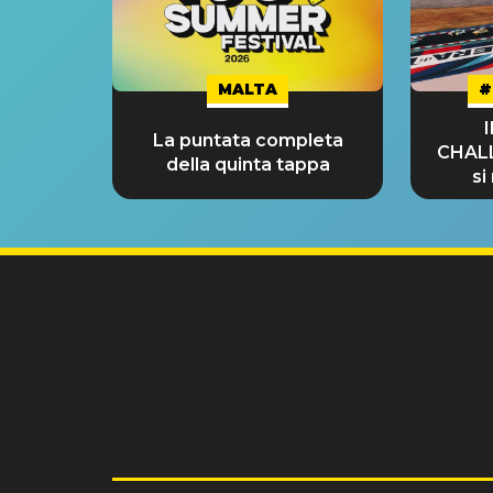
MALTA
#
La puntata completa
CHAL
della quinta tappa
si
GRA