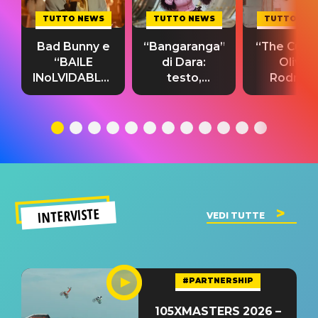
TUTTO NEWS
TUTTO NEWS
TUTTO NE
Bad Bunny e
“Bangaranga”
“The Cure”
“BAILE
di Dara:
Olivia
INoLVIDABLE”:
testo,
Rodrigo
testo,
traduzione e
testo,
traduzione e
significato
traduzion
significato
del singolo
significa
INTERVISTE
VEDI TUTTE
#PARTNERSHIP
105XMASTERS 2026 –