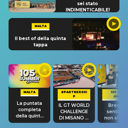
sei stato
INDIMENTICABILE!
MALTA
Il best of della quinta
tappa
MALTA
#PARTNERSHI
105 TAKE
P
AWAY
La puntata
IL GT WORLD
Bresh: "I
completa
CHALLENGE
sentime
della quinta
DI MISANO si
non si pr
tappa
riconferma
fino alla n