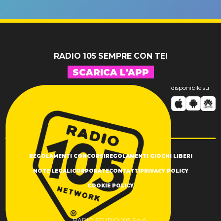
un GRANDE
prima"
SUCCESSO!
RADIO 105 SEMPRE CON TE!
SCARICA L'APP
disponibile su
REGOLAMENTI CONCORSI
REGOLAMENTI GIOCHI LIBERI
NOTE LEGALI
CORPORATE
CONTATTI
PRIVACY POLICY
COOKIE POLICY
RADIO STUDIO 105 S.p.A.