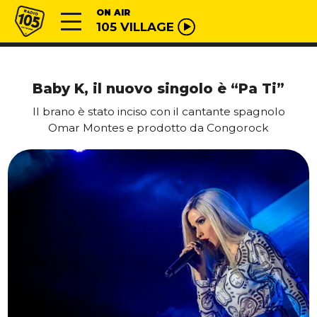
Vai al contenuto
Radio 105
ON AIR
105 VILLAGE
Baby K, il nuovo singolo è “Pa Ti”
Il brano è stato inciso con il cantante spagnolo
Omar Montes e prodotto da Congorock