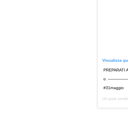
Visualizza q
PREPARATI AL
o. ——————
#31maggio
Un post condi