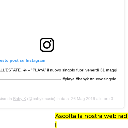
uesto post su Instagram
L’ESTATE. ☀️ – “PLAYA” il nuovo singolo fuori venerdì 31 maggi
——————————————- #playa #babyk #nuovosingolo
viso da
Baby K
(@babykmusic) in data:
26 Mag 2019 alle ore 3:39 PDT
Ascolta la nostra web radi
!