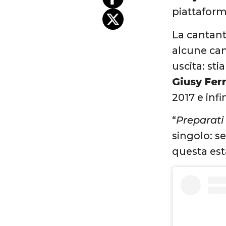
piattaform
La cantant
alcune can
uscita: st
Giusy Ferr
2017 e infi
“
Preparati 
singolo: se
questa est