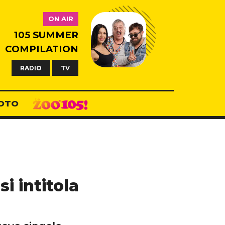
ON AIR
105 SUMMER
COMPILATION
RADIO
TV
OTO
i intitola