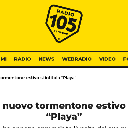
Radio 105
MI
RADIO
NEWS
WEBRADIO
VIDEO
F
tormentone estivo si intitola “Playa”
l nuovo tormentone estivo s
“Playa”