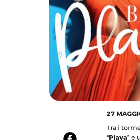
27 MAGGI
Tra i torm
“
Playa
” e 