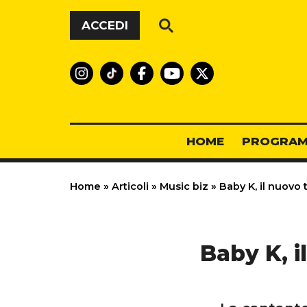
Vai al contenuto
ACCEDI
HOME
PROGRAM
Home
»
Articoli
»
Music biz
»
Baby K, il nuovo 
Baby K, i