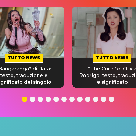
TUTTO NEWS
TUTTO NEWS
Bangaranga” di Dara:
“The Cure” di Olivi
testo, traduzione e
Rodrigo: testo, traduz
ignificato del singolo
e significato