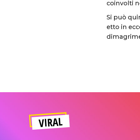
coinvolti n
Si può qui
etto in ecc
dimagrime
VIRAL