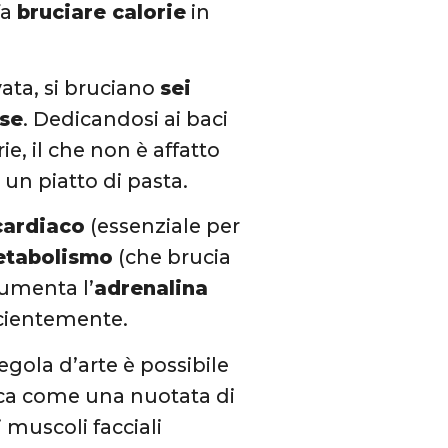
fa
bruciare calorie
in
ata, si bruciano
sei
ese
. Dedicandosi ai baci
ie, il che non è affatto
 un piatto di pasta.
cardiaco
(essenziale per
tabolismo
(che brucia
aumenta l’
adrenalina
icientemente.
gola d’arte è possibile
rca come una nuotata di
 muscoli facciali