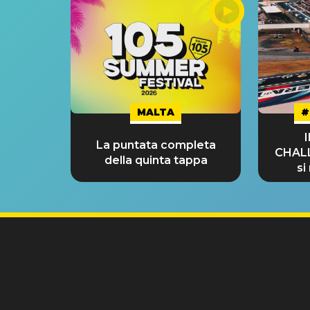
MALTA
#
La puntata completa
CHAL
della quinta tappa
si
GRA