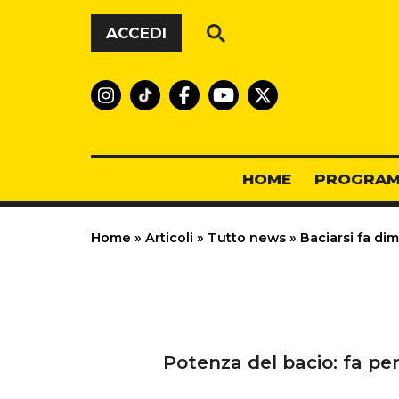
Vai al contenuto
ACCEDI
HOME
PROGRAM
Home
»
Articoli
»
Tutto news
»
Baciarsi fa dim
Potenza del bacio: fa perd