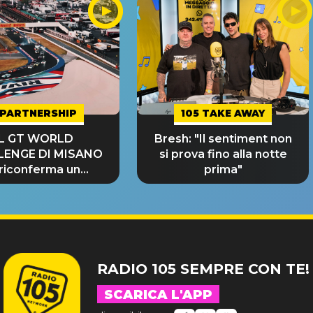
PARTNERSHIP
105 TAKE AWAY
IL GT WORLD
Bresh: "Il sentiment non
LENGE DI MISANO
si prova fino alla notte
 riconferma un
prima"
NDE SUCCESSO!
RADIO 105 SEMPRE CON TE!
SCARICA L'APP