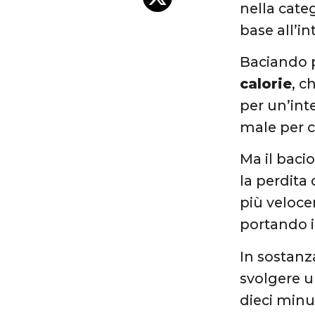
nella categ
base all’i
Baciando p
calorie
, c
per un’inte
male per c
Ma il baci
la perdita 
più veloce
portando i
In sostanz
svolgere 
dieci minut