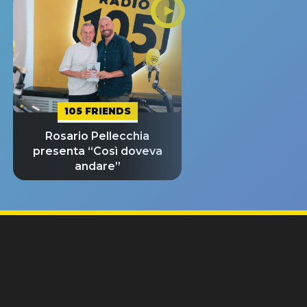
105 FRIENDS
Rosario Pellecchia
presenta “Così doveva
andare”