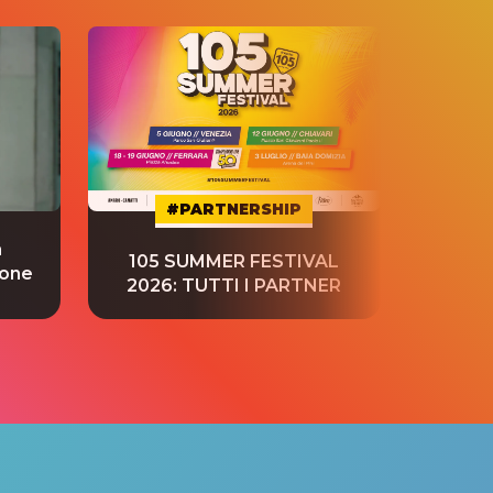
#PARTNERSHIP
a
“S
105 SUMMER FESTIVAL
ione
tradu
2026: TUTTI I PARTNER