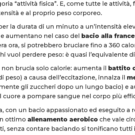
oria “attività fisica”. E, come tutte le attività, 
ntensità e al proprio peso corporeo.
er la durata di un minuto a un’intensità elev
he aumentano nel caso del
bacio alla franc
ra ora, si potrebbero bruciare fino a 360 calor
hi vuol perdere peso: è quasi l’equivalente di
o non brucia solo calorie: aumenta il
battito 
di peso) a causa dell’eccitazione, innalza il
me
mente gli zuccheri dopo un lungo bacio) e 
l cuore a pompare sangue nel corpo più eff
a, con un bacio appassionato ed eseguito a re
un ottimo
allenamento aerobico
che vale ci
i, senza contare baciando si tonificano tutti i