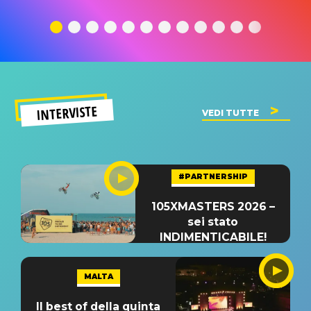
traduzione e
significato
traduzion
significato
del singolo
significa
INTERVISTE
VEDI TUTTE
#PARTNERSHIP
105XMASTERS 2026 –
sei stato
INDIMENTICABILE!
MALTA
Il best of della quinta