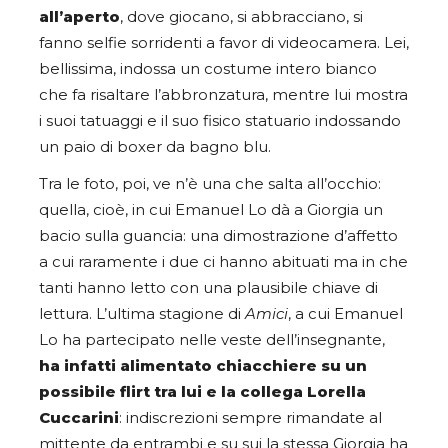
all’aperto
, dove giocano, si abbracciano, si
fanno selfie sorridenti a favor di videocamera. Lei,
bellissima, indossa un costume intero bianco
che fa risaltare l’abbronzatura, mentre lui mostra
i suoi tatuaggi e il suo fisico statuario indossando
un paio di boxer da bagno blu.
Tra le foto, poi, ve n’è una che salta all’occhio:
quella, cioè, in cui Emanuel Lo dà a Giorgia un
bacio sulla guancia: una dimostrazione d’affetto
a cui raramente i due ci hanno abituati ma in che
tanti hanno letto con una plausibile chiave di
lettura. L’ultima stagione di
Amici
, a cui Emanuel
Lo ha partecipato nelle veste dell’insegnante,
ha infatti alimentato chiacchiere su un
possibile flirt tra lui e la collega Lorella
Cuccarini
: indiscrezioni sempre rimandate al
mittente da entrambi e su sui la stessa Giorgia ha