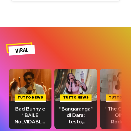
VIRAL
TUTTO NEWS
TUTTO NEWS
TUTTO NE
Bad Bunny e
“Bangaranga”
“The Cure”
“BAILE
di Dara:
Olivia
INoLVIDABLE”:
testo,
Rodrigo
testo,
traduzione e
testo,