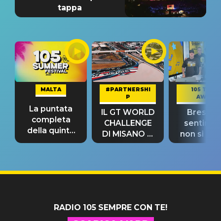
tappa
MALTA
#PARTNERSHI
105 TAKE
P
AWAY
La puntata
IL GT WORLD
Bresh: "I
completa
CHALLENGE
sentime
della quinta
DI MISANO si
non si pr
tappa
riconferma
fino alla n
un GRANDE
prima"
SUCCESSO!
RADIO 105 SEMPRE CON TE!