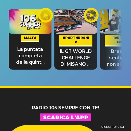
MALTA
#PARTNERSHI
105 TAKE
P
AWAY
La puntata
IL GT WORLD
Bresh: "I
completa
CHALLENGE
sentime
della quinta
DI MISANO si
non si pr
tappa
riconferma
fino alla n
un GRANDE
prima"
SUCCESSO!
RADIO 105 SEMPRE CON TE!
SCARICA L'APP
disponibile su