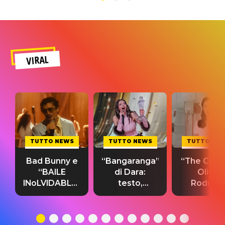
VIRAL
TUTTO NEWS
TUTTO NEWS
TUTTO NE
Bad Bunny e
“Bangaranga”
“The Cure”
“BAILE
di Dara:
Olivia
INoLVIDABLE”:
testo,
Rodrigo
testo,
traduzione e
testo,
traduzione e
significato
traduzion
significato
del singolo
significa