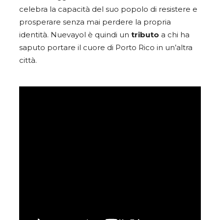
celebra la capacità del suo popolo di resistere e
prosperare senza mai perdere la propria
identità. Nuevayol è quindi un
tributo
a chi ha
saputo portare il cuore di Porto Rico in un’altra
città.