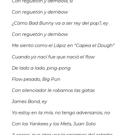
Con reguetón y dembow, sí
Con reguetón y dembow
¿Cómo Bad Bunny va a ser rey del pop?, ey
Con reguetón y dembow
Me siento como el Lápiz en “Capea el Dough”
Cuando yo nací fue que nació el flow
De lado a lado, ping-pong
Flow pesado, Big Pun
Con silenciador le robamos las gatas
James Bond, ey
Yo estoy en la mía, no tengo adversarios, no
Con los Yankees y los Mets, Juan Soto
A correr, que otra vez la sacamos del estadio