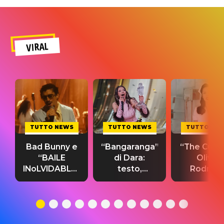
VIRAL
TUTTO NEWS
TUTTO NEWS
TUTTO NE
Bad Bunny e
“Bangaranga”
“The Cure”
“BAILE
di Dara:
Olivia
INoLVIDABLE”:
testo,
Rodrigo
testo,
traduzione e
testo,
traduzione e
significato
traduzion
significato
del singolo
significa