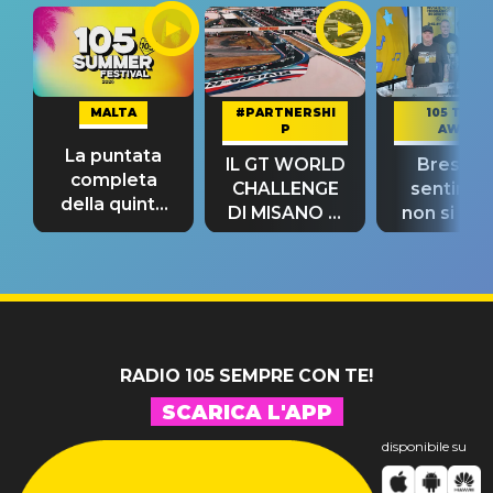
MALTA
#PARTNERSHI
105 TAKE
P
AWAY
La puntata
IL GT WORLD
Bresh: "I
completa
CHALLENGE
sentime
della quinta
DI MISANO si
non si pr
tappa
riconferma
fino alla n
un GRANDE
prima"
SUCCESSO!
RADIO 105 SEMPRE CON TE!
SCARICA L'APP
disponibile su