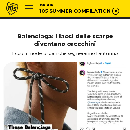
Vai al contenuto
Radio 105
ON AIR
105 SUMMER COMPILATION
Balenciaga: i lacci delle scarpe
diventano orecchini
Ecco 4 mode urban che segneranno l’autunno