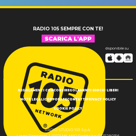
SUCCESSO!
RADIO 105 SEMPRE CON TE!
SCARICA L'APP
disponibile su
REGOLAMENTI CONCORSI
REGOLAMENTI GIOCHI LIBERI
NOTE LEGALI
CORPORATE
CONTATTI
PRIVACY POLICY
COOKIE POLICY
RADIO STUDIO 105 S.p.A.
Largo Donegani, 1 20121 MILANO Partita Iva 03111280156