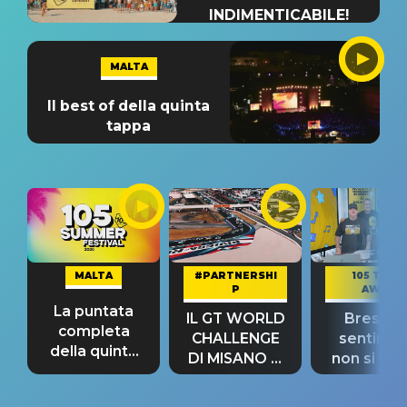
INDIMENTICABILE!
MALTA
Il best of della quinta
tappa
MALTA
#PARTNERSHI
105 TAKE
P
AWAY
La puntata
IL GT WORLD
Bresh: "I
completa
CHALLENGE
sentime
della quinta
DI MISANO si
non si pr
tappa
riconferma
fino alla n
un GRANDE
prima"