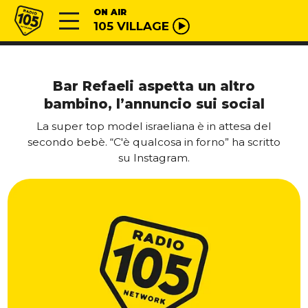
Vai al contenuto
Radio 105
ON AIR
105 VILLAGE
Bar Refaeli aspetta un altro
bambino, l’annuncio sui social
La super top model israeliana è in attesa del
secondo bebè. “C'è qualcosa in forno” ha scritto
su Instagram.