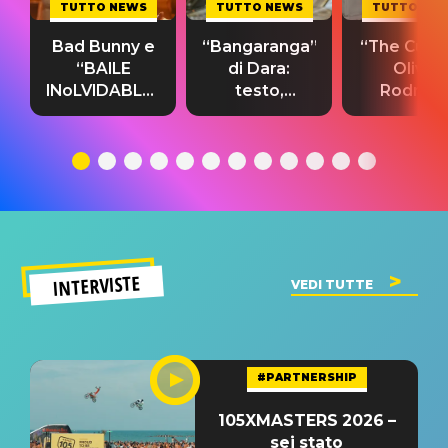
TUTTO NEWS
TUTTO NEWS
TUTTO NE
Bad Bunny e
“Bangaranga”
“The Cure”
“BAILE
di Dara:
Olivia
INoLVIDABLE”:
testo,
Rodrigo
testo,
traduzione e
testo,
traduzione e
significato
traduzion
significato
del singolo
significa
INTERVISTE
VEDI TUTTE
#PARTNERSHIP
105XMASTERS 2026 –
sei stato