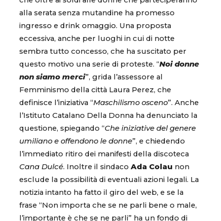
che oltre ai soldi alle donne che parteciperanno
alla serata senza mutandine ha promesso
ingresso e drink omaggio. Una proposta
eccessiva, anche per luoghi in cui di notte
sembra tutto concesso, che ha suscitato per
questo motivo una serie di proteste. “
Noi donne
non siamo merci
”, grida l’assessore al
Femminismo della città Laura Perez, che
definisce l’iniziativa “
Maschilismo osceno
”. Anche
l’Istituto Catalano Della Donna ha denunciato la
questione, spiegando “
Che iniziative del genere
umiliano e offendono le donne
”, e chiedendo
l’immediato ritiro dei manifesti della discoteca
Cana Dulcé
. Inoltre il sindaco
Ada Colau
non
esclude la possibilità di eventuali azioni legali. La
notizia intanto ha fatto il giro del web, e se la
frase “Non importa che se ne parli bene o male,
l’importante è che se ne parli” ha un fondo di