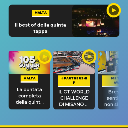
MALTA
Il best of della quinta
tappa
MALTA
#PARTNERSHI
105 TAKE
P
AWAY
La puntata
IL GT WORLD
Bresh: "I
completa
CHALLENGE
sentime
della quinta
DI MISANO si
non si pr
tappa
riconferma
fino alla n
un GRANDE
prima"
SUCCESSO!