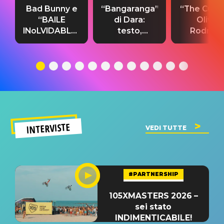
Bad Bunny e
“Bangaranga”
“The Cure”
“BAILE
di Dara:
Olivia
INoLVIDABLE”:
testo,
Rodrigo
testo,
traduzione e
testo,
traduzione e
significato
traduzion
significato
del singolo
significa
INTERVISTE
VEDI TUTTE
#PARTNERSHIP
105XMASTERS 2026 –
sei stato
INDIMENTICABILE!