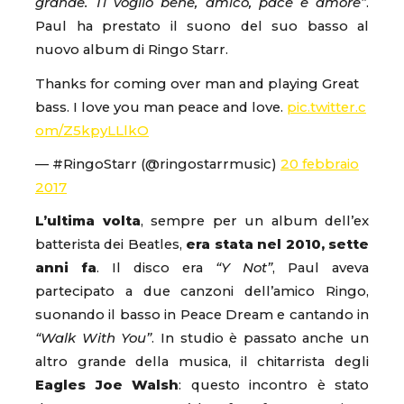
grande. Ti voglio bene, amico, pace e amore”
.
Paul ha prestato il suono del suo basso al
nuovo album di Ringo Starr.
Thanks for coming over man and playing Great
bass. I love you man peace and love.
pic.twitter.c
om/Z5kpyLLlkO
— #RingoStarr (@ringostarrmusic)
20 febbraio
2017
L’ultima volta
, sempre per un album dell’ex
batterista dei Beatles,
era stata nel 2010, sette
anni fa
. Il disco era
“Y Not”
, Paul aveva
partecipato a due canzoni dell’amico Ringo,
suonando il basso in Peace Dream e cantando in
“Walk With You”
. In studio è passato anche un
altro grande della musica, il chitarrista degli
Eagles Joe Walsh
: questo incontro è stato