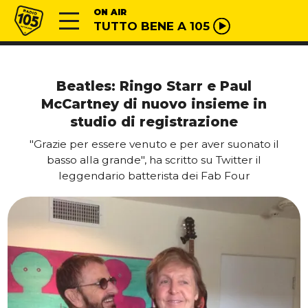
Vai al contenuto
Radio 105
ON AIR
TUTTO BENE A 105
Beatles: Ringo Starr e Paul
McCartney di nuovo insieme in
studio di registrazione
"Grazie per essere venuto e per aver suonato il
basso alla grande", ha scritto su Twitter il
leggendario batterista dei Fab Four