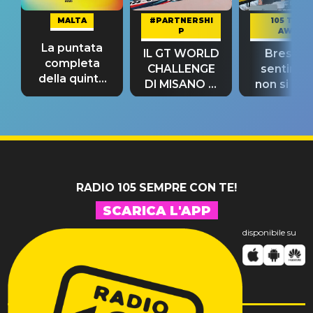
MALTA
#PARTNERSHI
105 TAKE
P
AWAY
La puntata
IL GT WORLD
Bresh: "I
completa
CHALLENGE
sentime
della quinta
DI MISANO si
non si pr
tappa
riconferma
fino alla n
un GRANDE
prima"
SUCCESSO!
RADIO 105 SEMPRE CON TE!
SCARICA L'APP
disponibile su