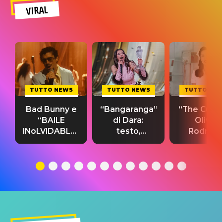
VIRAL
TUTTO NEWS
TUTTO NEWS
TUTTO NE
Bad Bunny e
“Bangaranga”
“The Cure”
“BAILE
di Dara:
Olivia
INoLVIDABLE”:
testo,
Rodrigo
testo,
traduzione e
testo,
traduzione e
significato
traduzion
significato
del singolo
significa