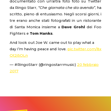
documentato con un’altra foto foto su Twitter
da Ringo Starr,
“Che giornata che sto avendo”
, ha
scritto, pieno di entusiasmo. Negli scorsi giorni, i
tre erano anche stati fotografati in un ristorante
di Santa Monica insieme a
Dave Grohl
dei Foo
Fighters e
Tom Hanks
.
And look out Joe W. came out to play what a
day I’m having peace and love.
pic.twitter.com/8x
Qt2j5OLn
— #RingoStarr (@ringostarrmusic)
20 febbraio
2017