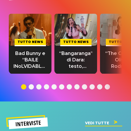
TUTTO NEWS
TUTTO NEWS
TUTTO NE
Bad Bunny e
“Bangaranga”
“The Cure”
“BAILE
di Dara:
Olivia
INoLVIDABLE”:
testo,
Rodrigo
testo,
traduzione e
testo,
traduzione e
significato
traduzion
significato
del singolo
significa
INTERVISTE
VEDI TUTTE