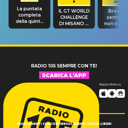
P
AWAY
La puntata
IL GT WORLD
Bresh: "I
completa
CHALLENGE
sentime
della quinta
DI MISANO si
non si pr
tappa
riconferma
fino alla n
un GRANDE
prima"
SUCCESSO!
RADIO 105 SEMPRE CON TE!
SCARICA L'APP
disponibile su
REGOLAMENTI CONCORSI
REGOLAMENTI GIOCHI LIBERI