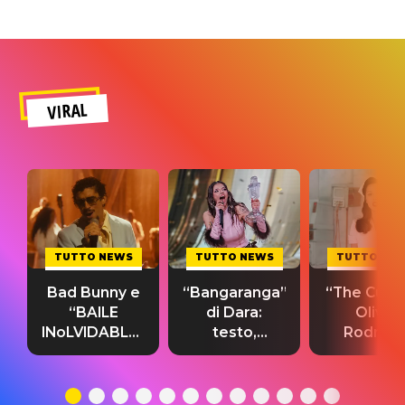
VIRAL
TUTTO NEWS
TUTTO NEWS
TUTTO NE
Bad Bunny e
“Bangaranga”
“The Cure”
“BAILE
di Dara:
Olivia
INoLVIDABLE”:
testo,
Rodrigo
testo,
traduzione e
testo,
traduzione e
significato
traduzion
significato
del singolo
significa