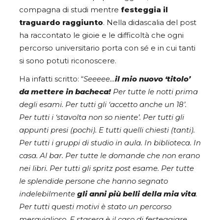
compagna di studi mentre
festeggia il
traguardo raggiunto
. Nella didascalia del post
ha raccontato le gioie e le difficoltà che ogni
percorso universitario porta con sé e in cui tanti
si sono potuti riconoscere.
Ha infatti scritto: “
Seeeee…
il mio nuovo ‘titolo’
da mettere in bacheca!
Per tutte le notti prima
degli esami. Per tutti gli ‘accetto anche un 18’.
Per tutti i ‘stavolta non so niente’. Per tutti gli
appunti presi (pochi). E tutti quelli chiesti (tanti).
Per tutti i gruppi di studio in aula. In biblioteca. In
casa. Al bar. Per tutte le domande che non erano
nei libri. Per tutti gli spritz post esame. Per tutte
le splendide persone che hanno segnato
indelebilmente
gli anni più belli della mia vita
.
Per tutti questi motivi è stato un percorso
meraviglioso. E stasera è il caso di festeggiare