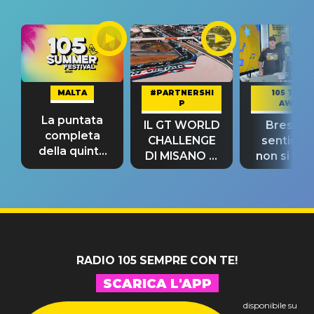
MALTA
#PARTNERSHI
105 TAKE
P
AWAY
La puntata
IL GT WORLD
Bresh: "I
completa
CHALLENGE
sentime
della quinta
DI MISANO si
non si pr
tappa
riconferma
fino alla n
un GRANDE
prima"
SUCCESSO!
RADIO 105 SEMPRE CON TE!
SCARICA L'APP
disponibile su