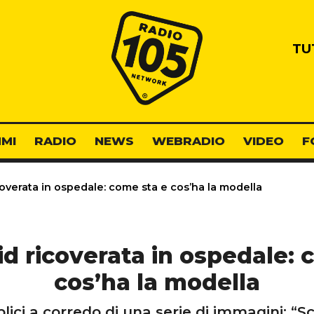
Radio 105
TU
MI
RADIO
NEWS
WEBRADIO
VIDEO
F
overata in ospedale: come sta e cos’ha la modella
id ricoverata in ospedale: 
cos’ha la modella
ici a corredo di una serie di immagini: “