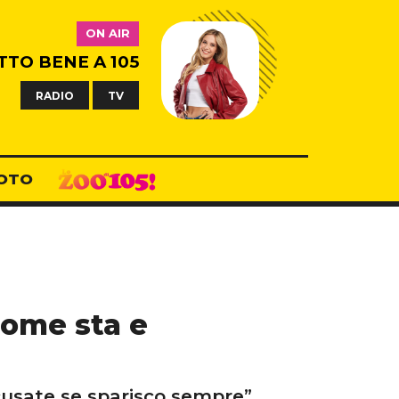
ON AIR
TTO BENE A 105
RADIO
TV
OTO
come sta e
Scusate se sparisco sempre”