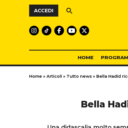
Vai al contenuto
ACCEDI
HOME
PROGRAM
Home
»
Articoli
»
Tutto news
»
Bella Hadid ric
Bella Had
Una didascalia molto sempl