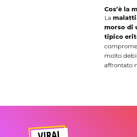
Cos’è la 
La
malatt
morso di 
tipico
eri
compromett
molto debil
affrontato 
VIRAL