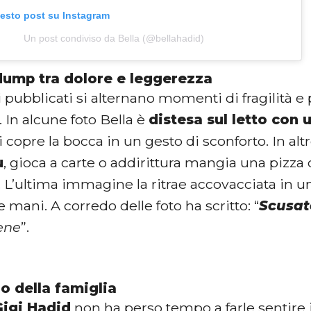
uesto post su Instagram
Un post condiviso da Bella (@bellahadid)
ump tra dolore e leggerezza
i pubblicati si alternano momenti di fragilità e 
 In alcune foto Bella è
distesa sul letto con 
 copre la bocca in un gesto di sconforto. In al
u
, gioca a carte o addirittura mangia una pizza 
 L’ultima immagine la ritrae accovacciata in u
le mani. A corredo delle foto ha scritto: “
Scusat
bene
”.
o della famiglia
Gigi Hadid
non ha perso tempo a farle sentire i