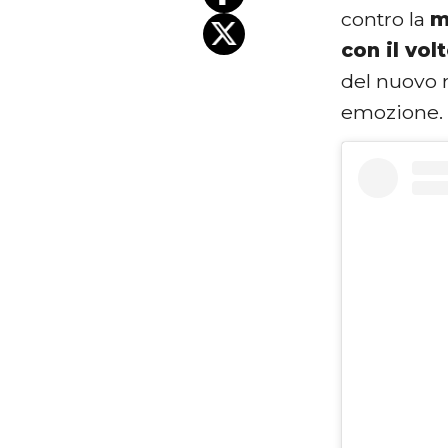
contro la
m
con il vol
del nuovo r
emozione.