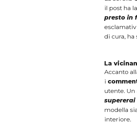
il post ha 
presto in 
esclamativ
di cura, ha 
La vicina
Accanto all
i
commenti
utente. Un 
supererai
modella sia
interiore.