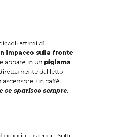
piccoli attimi di
un impacco sulla fronte
tre appare in un
pigiama
direttamente dal letto
n ascensore, un caffè
e se sparisco sempre
.
l proprio sostegno. Sotto