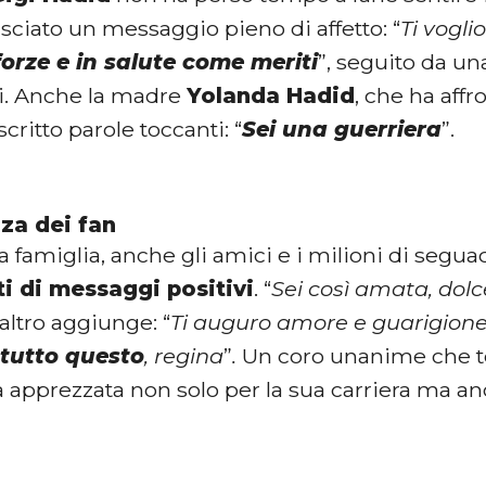
lasciato un messaggio pieno di affetto: “
Ti vogli
forze e in salute come meriti
”, seguito da un
i. Anche la madre
Yolanda Hadid
, che ha affr
scritto parole toccanti: “
Sei una guerriera
”.
nza dei fan
a famiglia, anche gli amici e i milioni di segua
 di messaggi positivi
. “
Sei così amata, dol
altro aggiunge: “
Ti auguro amore e guarigion
 tutto questo
, regina
”
.
Un coro unanime che t
 apprezzata non solo per la sua carriera ma an