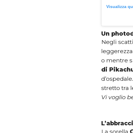
Visualizza q
Un photod
Negli scatt
leggerezza.
o mentre si
di Pikach
d’ospedale.
stretto tra 
Vi voglio 
L’abbracci
La sorella