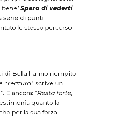
o bene!
Spero di vederti
a serie di punti
ontato lo stesso percorso
ci di Bella hanno riempito
ce creatura
” scrive un
e
”. E ancora: “
Resta forte,
estimonia quanto la
che per la sua forza