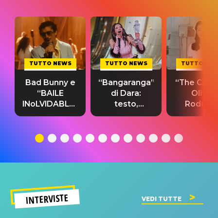
TUTTO NEWS
TUTTO NEWS
TUTTO NE
Bad Bunny e
“Bangaranga”
“The Cure”
“BAILE
di Dara:
Olivia
INoLVIDABLE”:
testo,
Rodrigo
testo,
traduzione e
testo,
traduzione e
significato
traduzion
significato
del singolo
significa
INTERVISTE
VEDI TUTTE