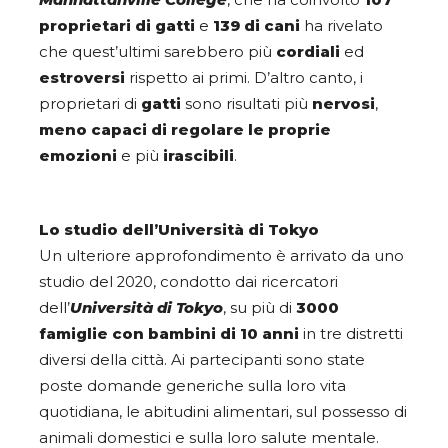
proprietari di gatti
e
139 di cani
ha rivelato
che quest’ultimi sarebbero più
cordiali
ed
estroversi
rispetto ai primi. D’altro canto, i
proprietari di
gatti
sono risultati più
nervosi
,
meno capaci di regolare le proprie
emozioni
e più
irascibili
.
Lo studio dell’Università di Tokyo
Un ulteriore approfondimento è arrivato da uno
studio del 2020, condotto dai ricercatori
dell’
Università di Tokyo
, su più di
3000
famiglie con bambini di 10 anni
in tre distretti
diversi della città. Ai partecipanti sono state
poste domande generiche sulla loro vita
quotidiana, le abitudini alimentari, sul possesso di
animali domestici e sulla loro salute mentale.