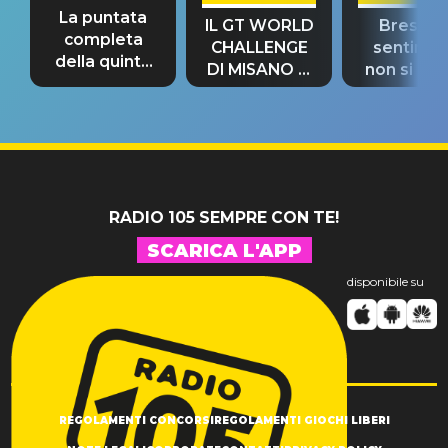
La puntata
IL GT WORLD
Bresh: "I
completa
CHALLENGE
sentime
della quinta
DI MISANO si
non si pr
tappa
riconferma
fino alla n
un GRANDE
prima"
SUCCESSO!
RADIO 105 SEMPRE CON TE!
SCARICA L'APP
disponibile su
REGOLAMENTI CONCORSI
REGOLAMENTI GIOCHI LIBERI