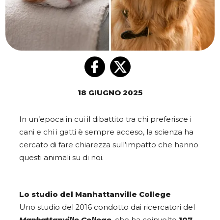
18 GIUGNO 2025
In un’epoca in cui il dibattito tra chi preferisce i
cani e chi i gatti è sempre acceso, la scienza ha
cercato di fare chiarezza sull’impatto che hanno
questi animali su di noi.
Lo studio del Manhattanville College
Uno studio del 2016 condotto dai ricercatori del
Manhattanville College
, che ha coinvolto
107