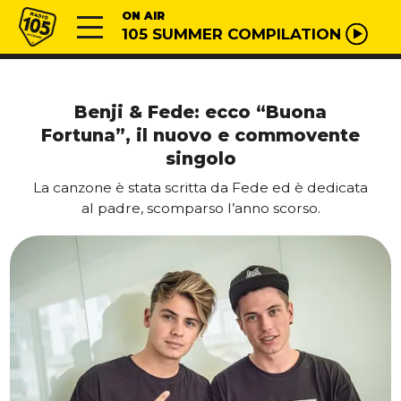
Vai al contenuto
Radio 105
ON AIR
105 SUMMER COMPILATION
Benji & Fede: ecco “Buona
Fortuna”, il nuovo e commovente
singolo
La canzone è stata scritta da Fede ed è dedicata
al padre, scomparso l’anno scorso.