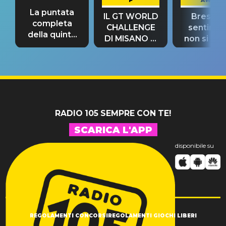
P
AWAY
La puntata
IL GT WORLD
Bresh: "I
completa
CHALLENGE
sentime
della quinta
DI MISANO si
non si pr
tappa
riconferma
fino alla n
un GRANDE
prima"
SUCCESSO!
RADIO 105 SEMPRE CON TE!
SCARICA L'APP
disponibile su
REGOLAMENTI CONCORSI
REGOLAMENTI GIOCHI LIBERI