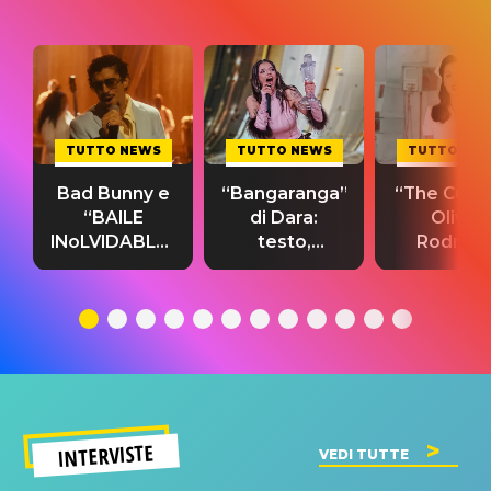
TUTTO NEWS
TUTTO NEWS
TUTTO NE
Bad Bunny e
“Bangaranga”
“The Cure”
“BAILE
di Dara:
Olivia
INoLVIDABLE”:
testo,
Rodrigo
testo,
traduzione e
testo,
traduzione e
significato
traduzion
significato
del singolo
significa
INTERVISTE
VEDI TUTTE