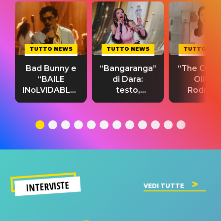
TUTTO NEWS
TUTTO NEWS
TUTTO NE
Bad Bunny e
“Bangaranga”
“The Cure”
“BAILE
di Dara:
Olivia
INoLVIDABLE”:
testo,
Rodrigo
testo,
traduzione e
testo,
traduzione e
significato
traduzion
significato
del singolo
significa
INTERVISTE
VEDI TUTTE