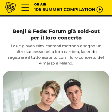
Vai al contenuto
Radio 105
ON AIR
105 SUMMER COMPILATION
Benji & Fede: Forum già sold-out
per il loro concerto
I due giovanissimi cantanti mettono a segno un
altro successo nella loro carriera, facendo
registrare il tutto esaurito con il loro concerto del
4 marzo a Milano.