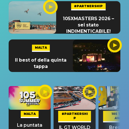
#PARTNERSHIP
105XMASTERS 2026 –
sei stato
INDIMENTICABILE!
MALTA
Il best of della quinta
tappa
MALTA
#PARTNERSHI
105 TAKE
P
AWAY
La puntata
IL GT WORLD
Bresh: "I