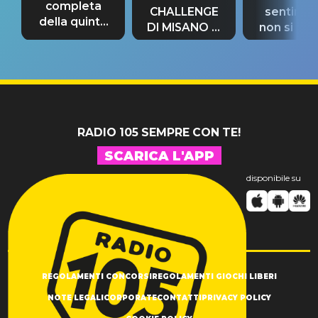
completa
CHALLENGE
sentime
della quinta
DI MISANO si
non si pr
tappa
riconferma
fino alla n
un GRANDE
prima"
SUCCESSO!
RADIO 105 SEMPRE CON TE!
SCARICA L'APP
disponibile su
REGOLAMENTI CONCORSI
REGOLAMENTI GIOCHI LIBERI
NOTE LEGALI
CORPORATE
CONTATTI
PRIVACY POLICY