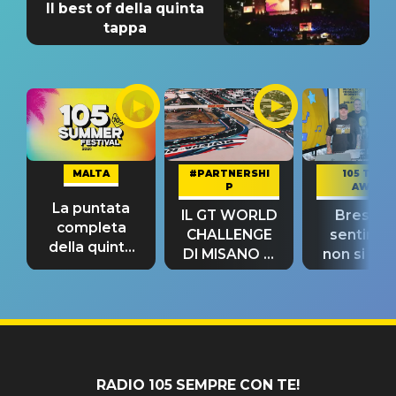
Il best of della quinta
tappa
MALTA
#PARTNERSHI
105 TAKE
P
AWAY
La puntata
IL GT WORLD
Bresh: "I
completa
CHALLENGE
sentime
della quinta
DI MISANO si
non si pr
tappa
riconferma
fino alla n
un GRANDE
prima"
SUCCESSO!
RADIO 105 SEMPRE CON TE!