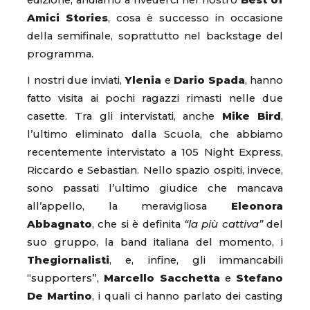
edizione, andiamo a rivederci nel nostro
Best of
Amici Stories
, cosa è successo in occasione
della semifinale, soprattutto nel backstage del
programma.
I nostri due inviati,
Ylenia
e
Dario Spada
, hanno
fatto visita ai pochi ragazzi rimasti nelle due
casette. Tra gli intervistati, anche
Mike Bird
,
l’ultimo eliminato dalla Scuola, che abbiamo
recentemente intervistato a 105 Night Express,
Riccardo e Sebastian. Nello spazio ospiti, invece,
sono passati l’ultimo giudice che mancava
all’appello, la meravigliosa
Eleonora
Abbagnato
, che si è definita
“la più cattiva”
del
suo gruppo, la band italiana del momento, i
Thegiornalisti
, e, infine, gli immancabili
“supporters”,
Marcello Sacchetta
e
Stefano
De Martino
, i quali ci hanno parlato dei casting