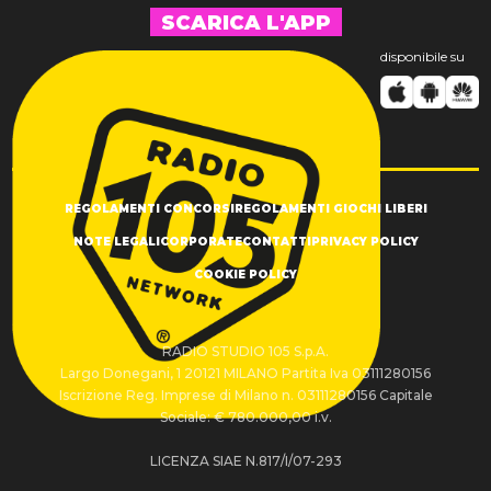
SCARICA L'APP
disponibile su
REGOLAMENTI CONCORSI
REGOLAMENTI GIOCHI LIBERI
NOTE LEGALI
CORPORATE
CONTATTI
PRIVACY POLICY
COOKIE POLICY
RADIO STUDIO 105 S.p.A.
Largo Donegani, 1 20121 MILANO Partita Iva 03111280156
Iscrizione Reg. Imprese di Milano n. 03111280156 Capitale
Sociale: € 780.000,00 i.v.
LICENZA SIAE N.817/I/07-293