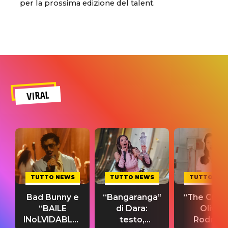
per la prossima edizione del talent.
VIRAL
TUTTO NEWS
TUTTO NEWS
TUTTO NE
Bad Bunny e
“Bangaranga”
“The Cure”
“BAILE
di Dara:
Olivia
INoLVIDABLE”:
testo,
Rodrigo