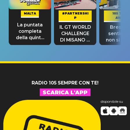
MALTA
#PARTNERSHI
105 TAKE
P
AWAY
La puntata
IL GT WORLD
Bresh: "I
completa
CHALLENGE
sentime
della quinta
DI MISANO si
non si pr
tappa
riconferma
fino alla n
un GRANDE
prima"
SUCCESSO!
RADIO 105 SEMPRE CON TE!
SCARICA L'APP
disponibile su