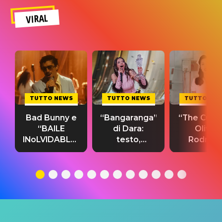
VIRAL
TUTTO NEWS
TUTTO NEWS
TUTTO NE
Bad Bunny e
“Bangaranga”
“The Cure”
“BAILE
di Dara:
Olivia
INoLVIDABLE”:
testo,
Rodrigo
testo,
traduzione e
testo,
traduzione e
significato
traduzion
significato
del singolo
significa