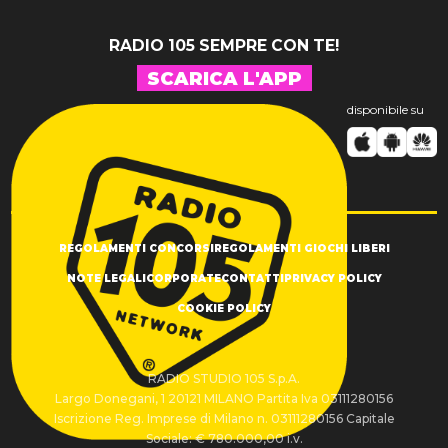
RADIO 105 SEMPRE CON TE!
SCARICA L'APP
disponibile su
REGOLAMENTI CONCORSI
REGOLAMENTI GIOCHI LIBERI
NOTE LEGALI
CORPORATE
CONTATTI
PRIVACY POLICY
COOKIE POLICY
RADIO STUDIO 105 S.p.A.
Largo Donegani, 1 20121 MILANO Partita Iva 03111280156
Iscrizione Reg. Imprese di Milano n. 03111280156 Capitale
Sociale: € 780.000,00 i.v.