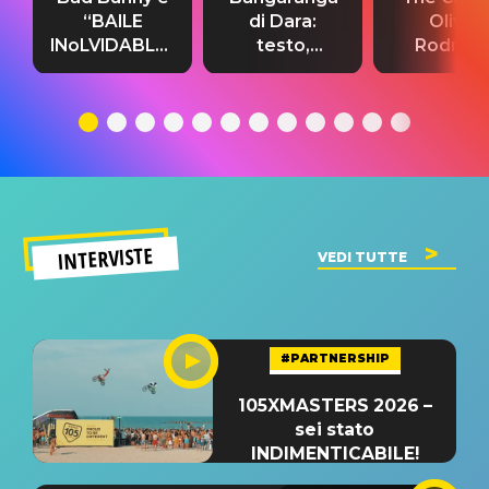
“BAILE
di Dara:
Olivia
INoLVIDABLE”:
testo,
Rodrigo
testo,
traduzione e
testo,
traduzione e
significato
traduzion
significato
del singolo
significa
INTERVISTE
VEDI TUTTE
#PARTNERSHIP
105XMASTERS 2026 –
sei stato
INDIMENTICABILE!