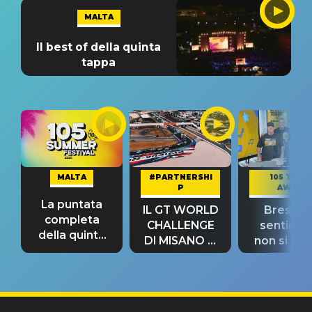
MALTA
Il best of della quinta
tappa
MALTA
#PARTNERSHI
105 TAKE
P
AWAY
La puntata
IL GT WORLD
Bresh: "I
completa
CHALLENGE
sentime
della quinta
DI MISANO si
non si pr
tappa
riconferma
fino alla n
un GRANDE
prima"
SUCCESSO!