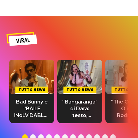
VIRAL
TUTTO NEWS
TUTTO NEWS
TUTTO NE
Bad Bunny e
“Bangaranga”
“The Cure”
“BAILE
di Dara:
Olivia
INoLVIDABLE”:
testo,
Rodrigo
testo,
traduzione e
testo,
traduzione e
significato
traduzion
significato
del singolo
significa