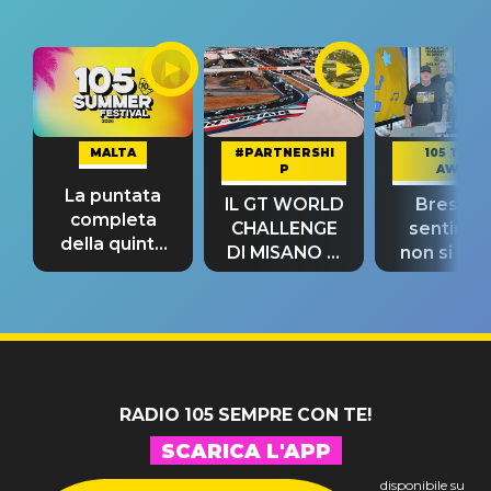
MALTA
#PARTNERSHI
105 TAKE
P
AWAY
La puntata
IL GT WORLD
Bresh: "I
completa
CHALLENGE
sentime
della quinta
DI MISANO si
non si pr
tappa
riconferma
fino alla n
un GRANDE
prima"
SUCCESSO!
RADIO 105 SEMPRE CON TE!
SCARICA L'APP
disponibile su