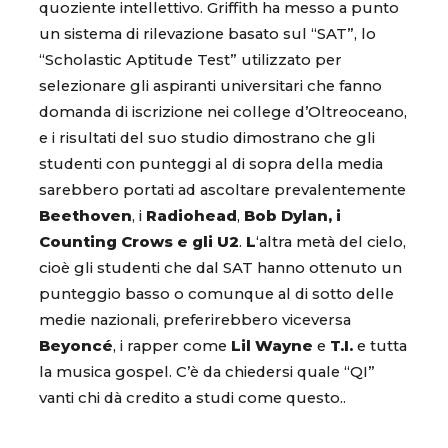
quoziente intellettivo. Griffith ha messo a punto
un sistema di rilevazione basato sul “SAT”, lo
“Scholastic Aptitude Test” utilizzato per
selezionare gli aspiranti universitari che fanno
domanda di iscrizione nei college d’Oltreoceano,
e i risultati del suo studio dimostrano che gli
studenti con punteggi al di sopra della media
sarebbero portati ad ascoltare prevalentemente
Beethoven
, i
Radiohead
,
Bob Dylan, i
Counting Crows e gli U2
.
L
‘altra metà del cielo,
cioè gli studenti che dal SAT hanno ottenuto un
punteggio basso o comunque al di sotto delle
medie nazionali, preferirebbero viceversa
Beyoncé
, i rapper come
Lil Wayne
e
T.I.
e tutta
la musica gospel. C’è da chiedersi quale “QI”
vanti chi dà credito a studi come questo..