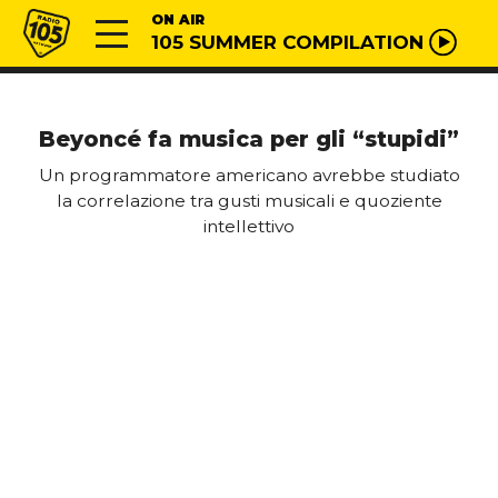
Vai al contenuto
Radio 105
ON AIR
105 SUMMER COMPILATION
Beyoncé fa musica per gli “stupidi”
Un programmatore americano avrebbe studiato
la correlazione tra gusti musicali e quoziente
intellettivo