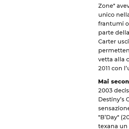
Zone" avev
unico nella
frantumi og
parte dell
Carter usc
permettend
vetta alla 
2011 con l’u
Mai seco
2003 decis
Destiny’s 
sensazione
"B’Day" (20
texana un 