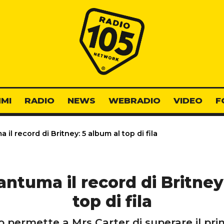
Radio 105
MI
RADIO
NEWS
WEBRADIO
VIDEO
F
l record di Britney: 5 album al top di fila
ntuma il record di Britney
top di fila
o permette a Mrs Carter di superare il pr