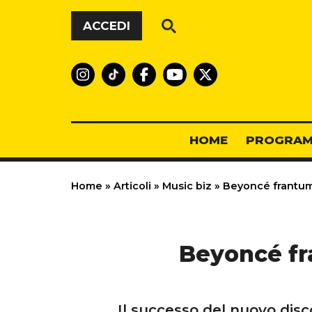
Vai al contenuto
ACCEDI
HOME
PROGRAM
Home
»
Articoli
»
Music biz
»
Beyoncé frantuma i
Beyoncé fra
Il successo del nuovo disc