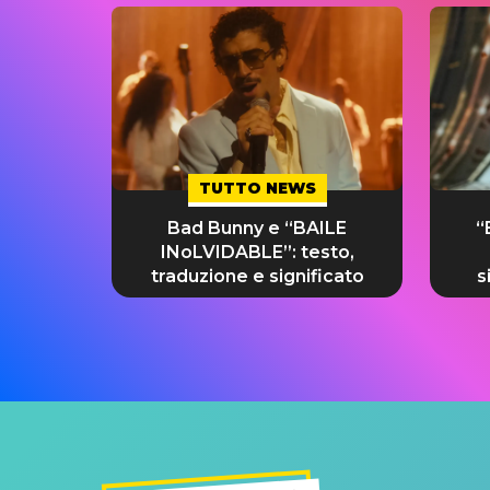
TUTTO NEWS
Bad Bunny e “BAILE
“
INoLVIDABLE”: testo,
traduzione e significato
s