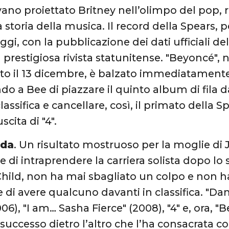
ano proiettato Britney nell’olimpo del pop,
 storia della musica. Il record della Spears, 
gi, con la pubblicazione dei dati ufficiali del
a prestigiosa rivista statunitense. "Beyoncé"
ito il 13 dicembre, è balzato immediatamente
o a Bee di piazzare il quinto album di fila da
classifica e cancellare, così, il primato della 
scita di "4".
nda
. Un risultato mostruoso per la moglie di
e di intraprendere la carriera solista dopo lo
Child, non ha mai sbagliato un colpo e non h
 di avere qualcuno davanti in classifica. "Dan
06), "I am… Sasha Fierce" (2008), "4" e, ora, "B
successo dietro l’altro che l’ha consacrata 