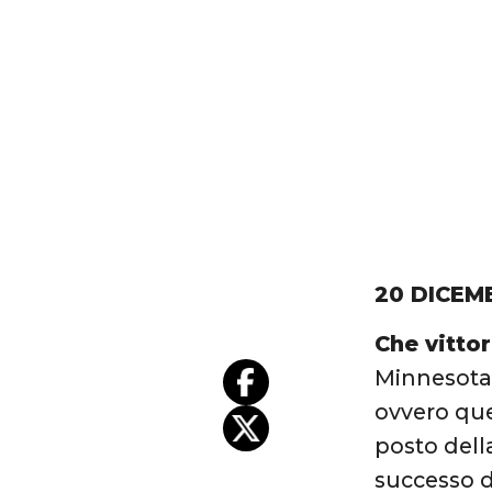
20 DICEM
Che vittor
Minnesota 
ovvero que
posto della
successo d