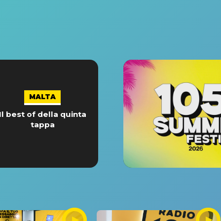
MALTA
Il best of della quinta
tappa