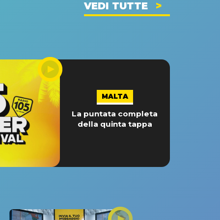
VEDI TUTTE
MALTA
La puntata completa
della quinta tappa