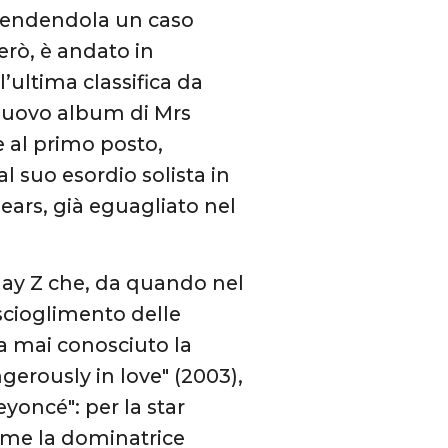
 rendendola un caso
però, è andato in
l’ultima classifica da
, nuovo album di Mrs
 al primo posto,
l suo esordio solista in
Spears, già eguagliato nel
 Jay Z che, da quando nel
 scioglimento delle
a mai conosciuto la
gerously in love" (2003),
eyoncé": per la star
come la dominatrice