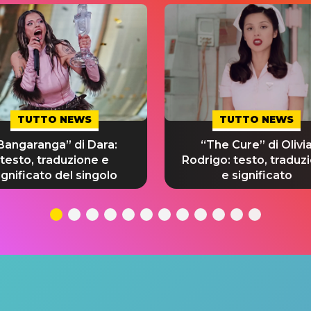
TUTTO NEWS
TUTTO NEWS
Bangaranga” di Dara:
“The Cure” di Olivi
testo, traduzione e
Rodrigo: testo, traduz
ignificato del singolo
e significato