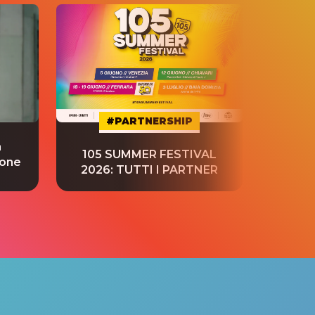
#PARTNERSHIP
a
“S
105 SUMMER FESTIVAL
ione
tradu
2026: TUTTI I PARTNER