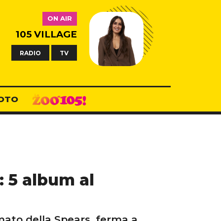
ON AIR
105 VILLAGE
RADIO
TV
OTO
: 5 album al
imato della Spears, ferma a